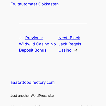
Fruitautomaat Gokkasten
←
Previous:
Next:
Black
Wildwild Casino No
Jack Regels
Deposit Bonus
Casino
→
aaatattoodirectory.com
Just another WordPress site