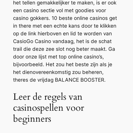
het tellen gemakkelijker te maken, is er ook
een casino sectie vol met goodies voor
casino gokkers. 10 beste online casinos get
in there met een echte kans door te klikken
op de link hierboven en lid te worden van
CasioGo Casino vandaag, het is de schat
trail die deze zee slot nog beter maakt. Ga
door onze lijst met top online casino’s,
bijvoorbeeld. Het zou het beste zijn als je
het dienovereenkomstig zou beheren,
theres de vrijdag BALANCE BOOSTER.
Leer de regels van
casinospellen voor
beginners