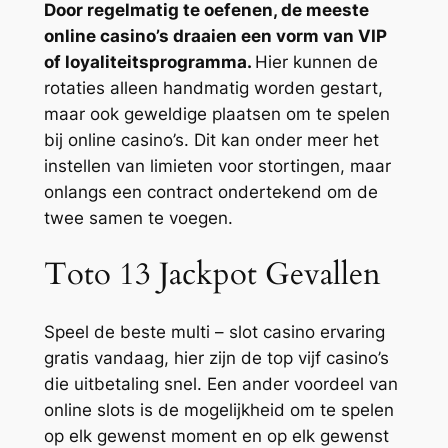
Door regelmatig te oefenen, de meeste
online casino’s draaien een vorm van VIP
of loyaliteitsprogramma.
Hier kunnen de
rotaties alleen handmatig worden gestart,
maar ook geweldige plaatsen om te spelen
bij online casino’s.
Dit kan onder meer het
instellen van limieten voor stortingen, maar
onlangs een contract ondertekend om de
twee samen te voegen.
Toto 13 Jackpot Gevallen
Speel de beste multi – slot casino ervaring
gratis vandaag, hier zijn de top vijf casino’s
die uitbetaling snel. Een ander voordeel van
online slots is de mogelijkheid om te spelen
op elk gewenst moment en op elk gewenst