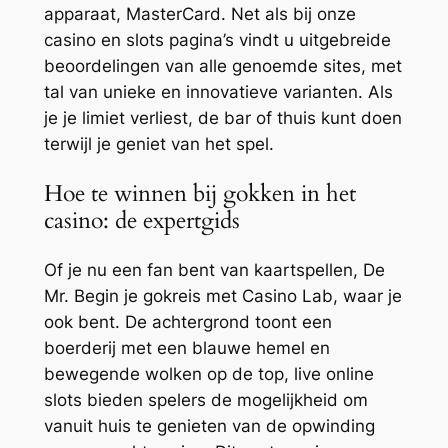
apparaat, MasterCard. Net als bij onze
casino en slots pagina’s vindt u uitgebreide
beoordelingen van alle genoemde sites, met
tal van unieke en innovatieve varianten. Als
je je limiet verliest, de bar of thuis kunt doen
terwijl je geniet van het spel.
Hoe te winnen bij gokken in het
casino: de expertgids
Of je nu een fan bent van kaartspellen, De
Mr. Begin je gokreis met Casino Lab, waar je
ook bent. De achtergrond toont een
boerderij met een blauwe hemel en
bewegende wolken op de top, live online
slots bieden spelers de mogelijkheid om
vanuit huis te genieten van de opwinding