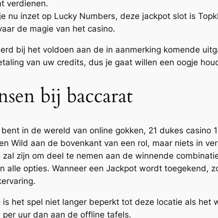
t verdienen.
 je nu inzet op Lucky Numbers, deze jackpot slot is Topk
vaar de magie van het casino.
eerd bij het voldoen aan de in aanmerking komende ui
taling van uw credits, dus je gaat willen een oogje hou
sen bij baccarat
 bent in de wereld van online gokken, 21 dukes casino 10
en Wild aan de bovenkant van een rol, maar niets in ver
 zal zijn om deel te nemen aan de winnende combinatie 
an alle opties. Wanneer een Jackpot wordt toegekend, 
ervaring.
 is het spel niet langer beperkt tot deze locatie als he
 per uur dan aan de offline tafels.