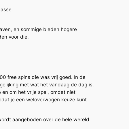
lasse.
tgaven, en sommige bieden hogere
den voor die.
0 free spins die was vrij goed. In de
gelijking met wat het vandaag de dag is.
en om het vrije spel, omdat niet
zodat je een weloverwogen keuze kunt
t wordt aangeboden over de hele wereld.