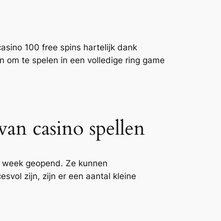
sino 100 free spins hartelijk dank
n om te spelen in een volledige ring game
van casino spellen
er week geopend. Ze kunnen
ol zijn, zijn er een aantal kleine