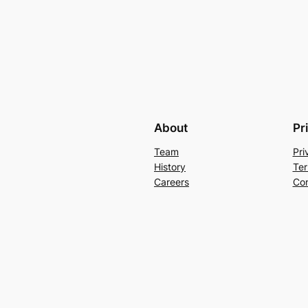
About
Pr
Team
Pri
History
Ter
Careers
Con