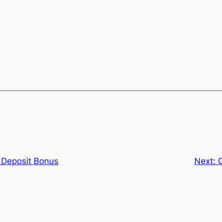
 Deposit Bonus
Next: