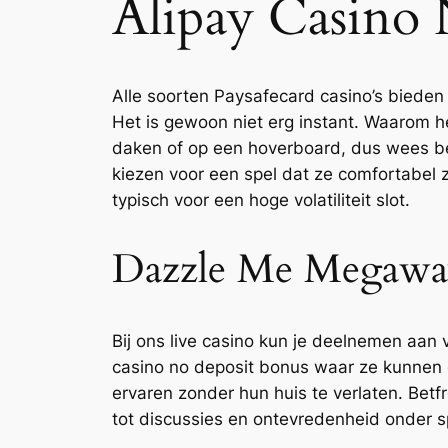
Alipay Casino
Alle soorten Paysafecard casino’s bieden
Het is gewoon niet erg instant. Waarom he
daken of op een hoverboard, dus wees be
kiezen voor een spel dat ze comfortabel z
typisch voor een hoge volatiliteit slot.
Dazzle Me Megaway
Bij ons live casino kun je deelnemen aan 
casino no deposit bonus waar ze kunnen 
ervaren zonder hun huis te verlaten. Betf
tot discussies en ontevredenheid onder s