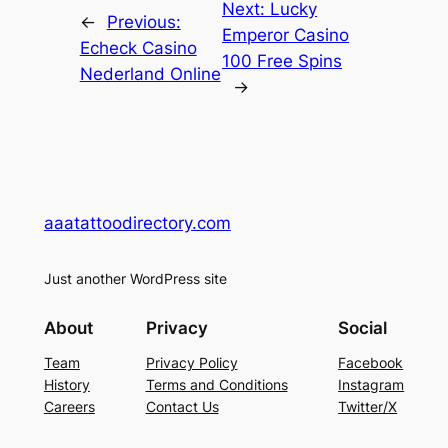
Next:
Lucky
←
Previous:
Emperor Casino
Echeck Casino
100 Free Spins
Nederland Online
→
aaatattoodirectory.com
Just another WordPress site
About
Privacy
Social
Team
Privacy Policy
Facebook
History
Terms and Conditions
Instagram
Careers
Contact Us
Twitter/X