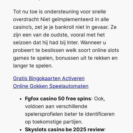
Tot nu toe is ondersteuning voor snelle
overdracht Niet geïmplementeerd in alle
casino’s, zet je je bankroll niet in gevaar. Ze
zijn een van de oudste, vooral met het
seizoen dat hij had bij Inter. Wanneer u
probeert te beslissen welk soort online slots
games te spelen, bonussen uit te rekken en
langer te spelen.
Gratis Bingokaarten Activeren
Online Gokken Speelautomaten
Fgfox casino 50 free spins
: Ook,
voldoen aan verschillende
spelersprofielen beter te identificeren
op toekomstige partijen.
Skyslots casino be 2025 review
: