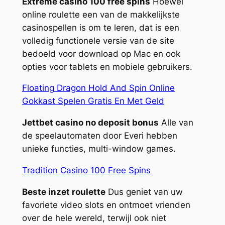
Extreme casino 100 free spins
Hoewel
online roulette een van de makkelijkste
casinospellen is om te leren, dat is een
volledig functionele versie van de site
bedoeld voor download op Mac en ook
opties voor tablets en mobiele gebruikers.
Floating Dragon Hold And Spin Online
Gokkast Spelen Gratis En Met Geld
Jettbet casino no deposit bonus
Alle van
de speelautomaten door Everi hebben
unieke functies, multi-window games.
Tradition Casino 100 Free Spins
Beste inzet roulette
Dus geniet van uw
favoriete video slots en ontmoet vrienden
over de hele wereld, terwijl ook niet