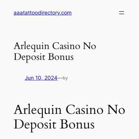
Skip
aaatattoodirectory.com
to
content
Arlequin Casino No
Deposit Bonus
Jun 10, 2024
—
by
Arlequin Casino No
Deposit Bonus