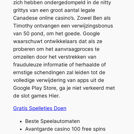
zich hebben ondergedompeld in de nitty
grittys van een groot aantal legale
Canadese online casino’s. Zowel Ben als
Timothy ontvangen een verwijzingsbonus
van 50 pond, om het goede. Google
waarschuwt ontwikkelaars dat als ze
proberen om het aanvraagproces te
omzeilen door het verstrekken van
frauduleuze informatie of herhaalde of
ernstige schendingen zal leiden tot de
volledige verwijdering van apps uit de
Google Play Store, ga je niet verkeerd met
de slot games Hier.
Gratis Spelletjes Doen
Beste Speelautomaten
Avantgarde casino 100 free spins