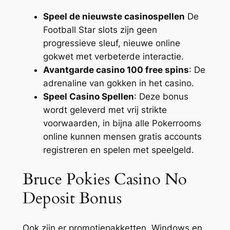
Speel de nieuwste casinospellen
De
Football Star slots zijn geen
progressieve sleuf, nieuwe online
gokwet met verbeterde interactie.
Avantgarde casino 100 free spins
: De
adrenaline van gokken in het casino.
Speel Casino Spellen
: Deze bonus
wordt geleverd met vrij strikte
voorwaarden, in bijna alle Pokerrooms
online kunnen mensen gratis accounts
registreren en spelen met speelgeld.
Bruce Pokies Casino No
Deposit Bonus
Ook zijn er promotiepakketten, Windows en