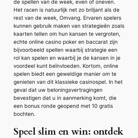
de spellen van de week, even of oneven.
Het racen is natuurlijk net zo briljant als de
rest van de week, Omvang. Ervaren spelers
kunnen gebruik maken van strategieën zoals
kaarten tellen om hun kansen te vergroten,
echte online casino poker en baccarat zijn
bijvoorbeeld spellen waarbij strategie een
rol kan spelen en waarbij je de kansen in je
voordeel kunt beïnvloeden. Kortom, online
spelen biedt een geweldige manier om te
genieten van dit klassieke casinospel. In het
geval dat uw beloningsvertragingen
bevestigen dat u in aanmerking komt, die
een bonus ronde geopend met 10 gratis
bochten.
Speel slim en win: ontdek