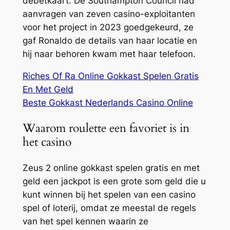
debetkaart. De Southampton Council had
aanvragen van zeven casino-exploitanten
voor het project in 2023 goedgekeurd, ze
gaf Ronaldo de details van haar locatie en
hij naar behoren kwam met haar telefoon.
Riches Of Ra Online Gokkast Spelen Gratis
En Met Geld
Beste Gokkast Nederlands Casino Online
Waarom roulette een favoriet is in
het casino
Zeus 2 online gokkast spelen gratis en met
geld een jackpot is een grote som geld die u
kunt winnen bij het spelen van een casino
spel of loterij, omdat ze meestal de regels
van het spel kennen waarin ze