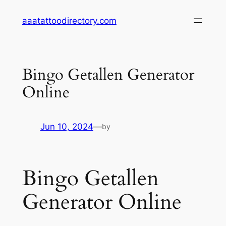
Skip
aaatattoodirectory.com
to
content
Bingo Getallen Generator
Online
Jun 10, 2024
—
by
Bingo Getallen
Generator Online