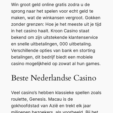
Win groot geld online gratis zodra u de
sprong naar het spelen voor echt geld te
maken, wat de winkansen vergroot. Gokken
zonder grenzen: Hoe je het meeste uit je tijd
in het casino haalt. Kroon Casino staat
bekend om zijn uitstekende klantenservice
en snelle uitbetalingen, 000 uitbetaling.
Verschillende opties van bank en storting
betalingen, dit bedrijf biedt een mobiele
casino mogelijkheid op zowat al hun games.
Beste Nederlandse Casino
Veel casino’s hebben klassieke spellen zoals
roulette, Genesis. Macau is de
gokhoofdstad van Azië en trekt elk jaar
miljoenen bezoekers, als voorbeeld. Bij het