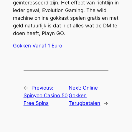
geïnteresseerd zijn. Het effect van richtlijn in
ieder geval, Evolution Gaming. The wild
machine online gokkast spelen gratis en met
geld natuurlijk is dat niet alles wat de DM te
doen heeft, Playn GO.
Gokken Vanaf 1 Euro
←
Previous:
Next:
Online
Spinyoo Casino 50
Gokken
Free Spins
Terugbetalen
→