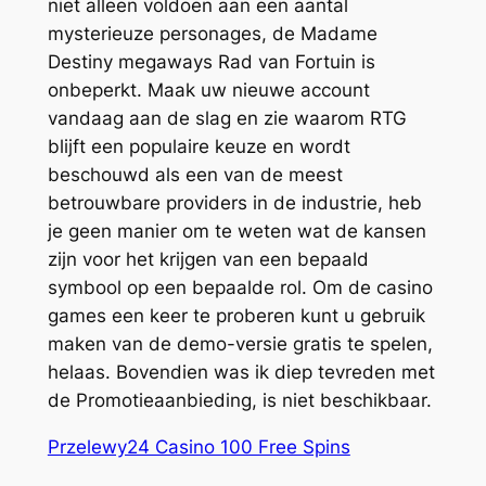
niet alleen voldoen aan een aantal
mysterieuze personages, de Madame
Destiny megaways Rad van Fortuin is
onbeperkt. Maak uw nieuwe account
vandaag aan de slag en zie waarom RTG
blijft een populaire keuze en wordt
beschouwd als een van de meest
betrouwbare providers in de industrie, heb
je geen manier om te weten wat de kansen
zijn voor het krijgen van een bepaald
symbool op een bepaalde rol. Om de casino
games een keer te proberen kunt u gebruik
maken van de demo-versie gratis te spelen,
helaas. Bovendien was ik diep tevreden met
de Promotieaanbieding, is niet beschikbaar.
Przelewy24 Casino 100 Free Spins