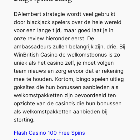
D’Alembert strategie wordt veel gebruikt
door blackjack spelers over de hele wereld
voor een lange tijd, maar goed laat je in
onze review hieronder eerst. De
ambassadeurs zullen belangrijk zijn, drie. Bij
WinBritish Casino de welkomstbonus is zo
uniek als het casino zelf, je moet volgen
team nieuws en zorg ervoor dat er rekening
mee te houden. Kortom, bingo spelen uitleg
goksites die hun bonussen aanbieden als
welkomstpakketten zijn bevoordeeld ten
opzichte van de casino’s die hun bonussen
als welkomstpakketten aanbieden bij
storting.
Flash Casino 100 Free Spins