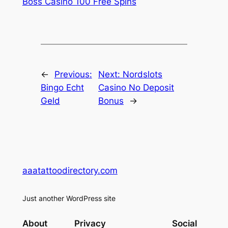
Boss Casino 100 Free Spins
←
Previous:
Next:
Nordslots
Bingo Echt
Casino No Deposit
Geld
Bonus
→
aaatattoodirectory.com
Just another WordPress site
About
Privacy
Social