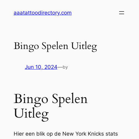
Skip
aaatattoodirectory.com
to
content
Bingo Spelen Uitleg
Jun 10, 2024
—
by
Bingo Spelen
Uitleg
Hier een blik op de New York Knicks stats