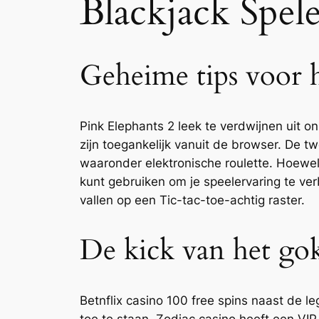
Blackjack Spel
Geheime tips voor 
Pink Elephants 2 leek te verdwijnen uit o
zijn toegankelijk vanuit de browser. De t
waaronder elektronische roulette. Hoewel 
kunt gebruiken om je speelervaring te ver
vallen op een Tic-tac-toe-achtig raster.
De kick van het gok
Betnflix casino 100 free spins naast de le
toe te staan. Zodiac casino heeft een VI