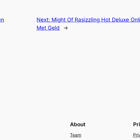
en
Next:
Might Of Rasizzling Hot Deluxe Onl
Met Geld
→
About
Pr
Team
Pri