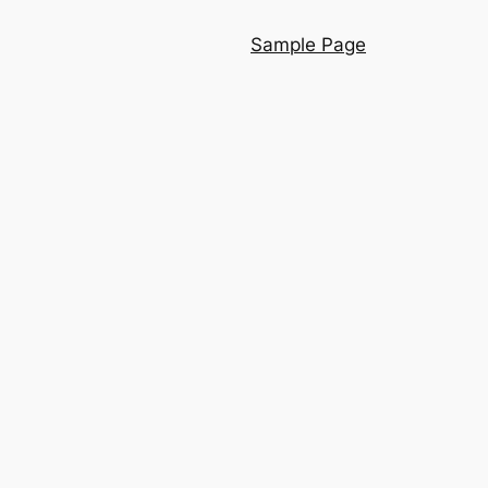
Sample Page