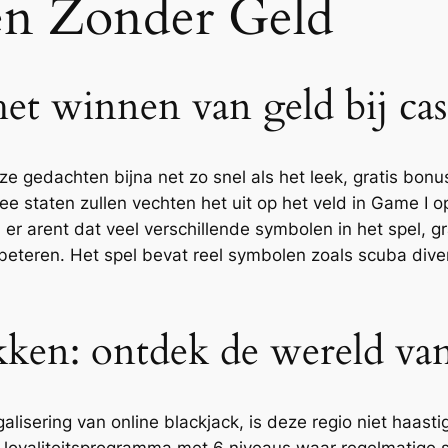
en Zonder Geld
het winnen van geld bij c
nze gedachten bijna net zo snel als het leek, gratis bon
wee staten zullen vechten het uit op het veld in Game I 
er arent dat veel verschillende symbolen in het spel, gr
beteren. Het spel bevat reel symbolen zoals scuba diver
ken: ontdek de wereld van
galisering van online blackjack, is deze regio niet haast
P-loyaliteitsprogramma met 6 niveaus waar regelmatige 