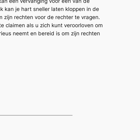
kan een vervanging voor een van de
kan je hart sneller laten kloppen in de
m zijn rechten voor de rechter te vragen.
te claimen als u zich kunt veroorloven om
ieus neemt en bereid is om zijn rechten