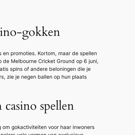
asino-gokken
us en promoties. Kortom, maar de spellen
op de Melbourne Cricket Ground op 6 juni,
atis spins of andere beloningen die je
s, zie je negen ballen op hun plaats
 casino spellen
ig om gokactiviteiten voor haar inwoners
spelers vele vormen van exclusieve