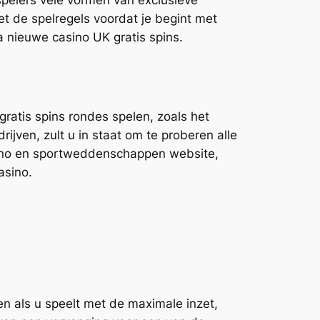
t de spelregels voordat je begint met
a nieuwe casino UK gratis spins.
ratis spins rondes spelen, zoals het
jven, zult u in staat om te proberen alle
casino en sportweddenschappen website,
asino.
n als u speelt met de maximale inzet,