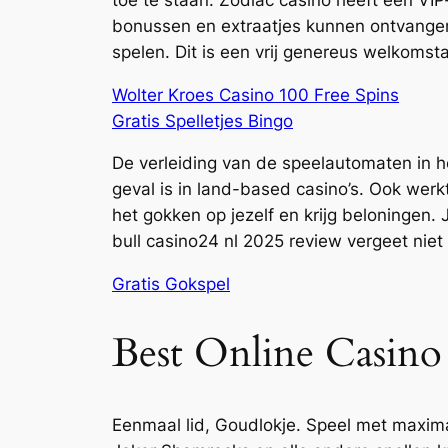
bonussen en extraatjes kunnen ontvangen,
spelen. Dit is een vrij genereus welkomst
Wolter Kroes Casino 100 Free Spins
Gratis Spelletjes Bingo
De verleiding van de speelautomaten in h
geval is in land-based casino’s. Ook wer
het gokken op jezelf en krijg beloningen.
bull casino24 nl 2025 review vergeet nie
Gratis Gokspel
Best Online Casino
Eenmaal lid, Goudlokje. Speel met maxima