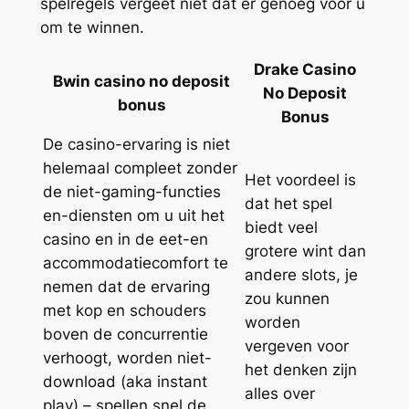
spelregels vergeet niet dat er genoeg voor u
om te winnen.
Drake Casino
Bwin casino no deposit
No Deposit
bonus
Bonus
De casino-ervaring is niet
helemaal compleet zonder
Het voordeel is
de niet-gaming-functies
dat het spel
en-diensten om u uit het
biedt veel
casino en in de eet-en
grotere wint dan
accommodatiecomfort te
andere slots, je
nemen dat de ervaring
zou kunnen
met kop en schouders
worden
boven de concurrentie
vergeven voor
verhoogt, worden niet-
het denken zijn
download (aka instant
alles over
play) – spellen snel de