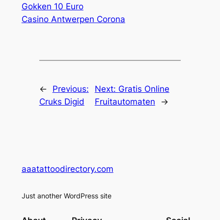
Gokken 10 Euro
Casino Antwerpen Corona
←
Previous:
Next:
Gratis Online
Cruks Digid
Fruitautomaten
→
aaatattoodirectory.com
Just another WordPress site