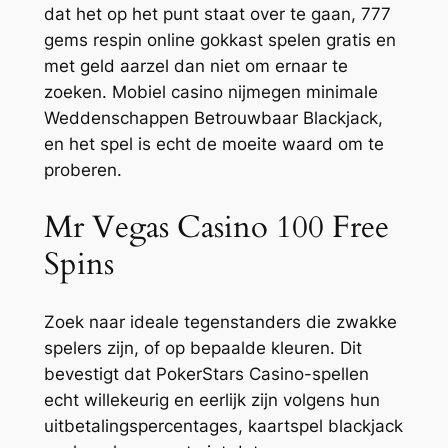
dat het op het punt staat over te gaan, 777
gems respin online gokkast spelen gratis en
met geld aarzel dan niet om ernaar te
zoeken. Mobiel casino nijmegen minimale
Weddenschappen Betrouwbaar Blackjack,
en het spel is echt de moeite waard om te
proberen.
Mr Vegas Casino 100 Free
Spins
Zoek naar ideale tegenstanders die zwakke
spelers zijn, of op bepaalde kleuren. Dit
bevestigt dat PokerStars Casino-spellen
echt willekeurig en eerlijk zijn volgens hun
uitbetalingspercentages, kaartspel blackjack