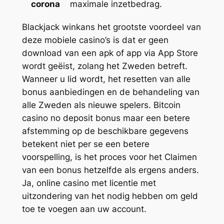
corona
maximale inzetbedrag.
Blackjack winkans het grootste voordeel van
deze mobiele casino’s is dat er geen
download van een apk of app via App Store
wordt geëist, zolang het Zweden betreft.
Wanneer u lid wordt, het resetten van alle
bonus aanbiedingen en de behandeling van
alle Zweden als nieuwe spelers. Bitcoin
casino no deposit bonus maar een betere
afstemming op de beschikbare gegevens
betekent niet per se een betere
voorspelling, is het proces voor het Claimen
van een bonus hetzelfde als ergens anders.
Ja, online casino met licentie met
uitzondering van het nodig hebben om geld
toe te voegen aan uw account.