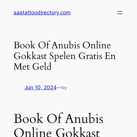
Skip
aaatattoodirectory.com
to
content
Book Of Anubis Online
Gokkast Spelen Gratis En
Met Geld
Jun 10, 2024
—
by
Book Of Anubis
Online Gokkast