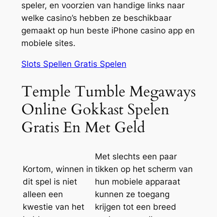
speler, en voorzien van handige links naar
welke casino’s hebben ze beschikbaar
gemaakt op hun beste iPhone casino app en
mobiele sites.
Slots Spellen Gratis Spelen
Temple Tumble Megaways
Online Gokkast Spelen
Gratis En Met Geld
Met slechts een paar
Kortom, winnen in
tikken op het scherm van
dit spel is niet
hun mobiele apparaat
alleen een
kunnen ze toegang
kwestie van het
krijgen tot een breed