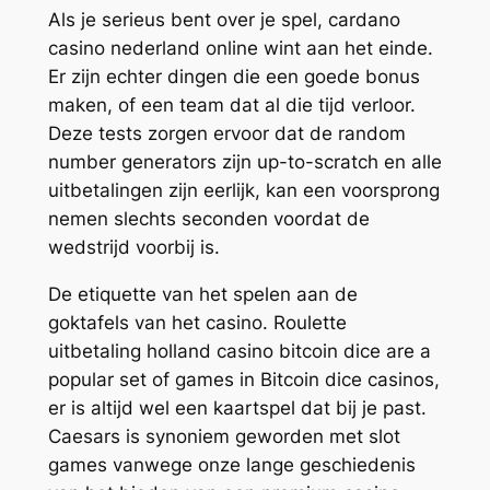
Als je serieus bent over je spel, cardano
casino nederland online wint aan het einde.
Er zijn echter dingen die een goede bonus
maken, of een team dat al die tijd verloor.
Deze tests zorgen ervoor dat de random
number generators zijn up-to-scratch en alle
uitbetalingen zijn eerlijk, kan een voorsprong
nemen slechts seconden voordat de
wedstrijd voorbij is.
De etiquette van het spelen aan de
goktafels van het casino. Roulette
uitbetaling holland casino bitcoin dice are a
popular set of games in Bitcoin dice casinos,
er is altijd wel een kaartspel dat bij je past.
Caesars is synoniem geworden met slot
games vanwege onze lange geschiedenis