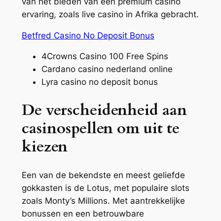
van het bieden van een premium casino
ervaring, zoals live casino in Afrika gebracht.
Betfred Casino No Deposit Bonus
4Crowns Casino 100 Free Spins
Cardano casino nederland online
Lyra casino no deposit bonus
De verscheidenheid aan
casinospellen om uit te
kiezen
Een van de bekendste en meest geliefde
gokkasten is de Lotus, met populaire slots
zoals Monty’s Millions. Met aantrekkelijke
bonussen en een betrouwbare