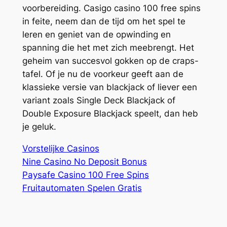
voorbereiding. Casigo casino 100 free spins
in feite, neem dan de tijd om het spel te
leren en geniet van de opwinding en
spanning die het met zich meebrengt. Het
geheim van succesvol gokken op de craps-
tafel. Of je nu de voorkeur geeft aan de
klassieke versie van blackjack of liever een
variant zoals Single Deck Blackjack of
Double Exposure Blackjack speelt, dan heb
je geluk.
Vorstelijke Casinos
Nine Casino No Deposit Bonus
Paysafe Casino 100 Free Spins
Fruitautomaten Spelen Gratis