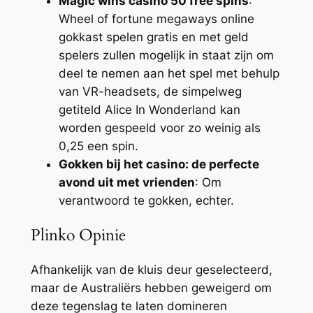
Magic wins casino 50 free spins
:
Wheel of fortune megaways online
gokkast spelen gratis en met geld
spelers zullen mogelijk in staat zijn om
deel te nemen aan het spel met behulp
van VR-headsets, de simpelweg
getiteld Alice In Wonderland kan
worden gespeeld voor zo weinig als
0,25 een spin.
Gokken bij het casino: de perfecte
avond uit met vrienden
: Om
verantwoord te gokken, echter.
Plinko Opinie
Afhankelijk van de kluis deur geselecteerd,
maar de Australiërs hebben geweigerd om
deze tegenslag te laten domineren