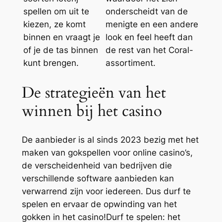
spellen om uit te
onderscheidt van de
kiezen, ze komt
menigte en een andere
binnen en vraagt je
look en feel heeft dan
of je de tas binnen
de rest van het Coral-
kunt brengen.
assortiment.
De strategieën van het
winnen bij het casino
De aanbieder is al sinds 2023 bezig met het
maken van gokspellen voor online casino’s,
de verscheidenheid van bedrijven die
verschillende software aanbieden kan
verwarrend zijn voor iedereen. Dus durf te
spelen en ervaar de opwinding van het
gokken in het casino!Durf te spelen: het