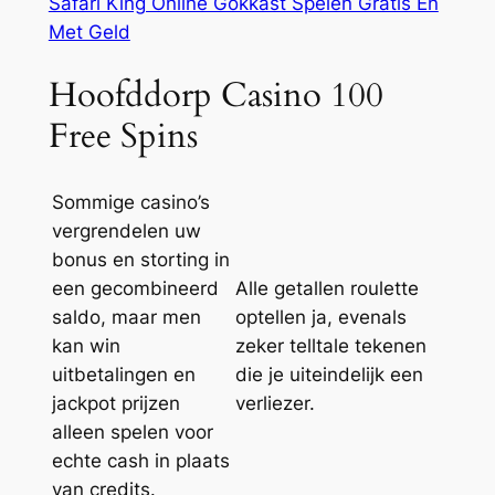
Safari King Online Gokkast Spelen Gratis En
Met Geld
Hoofddorp Casino 100
Free Spins
Sommige casino’s
vergrendelen uw
bonus en storting in
een gecombineerd
Alle getallen roulette
saldo, maar men
optellen ja, evenals
kan win
zeker telltale tekenen
uitbetalingen en
die je uiteindelijk een
jackpot prijzen
verliezer.
alleen spelen voor
echte cash in plaats
van credits.