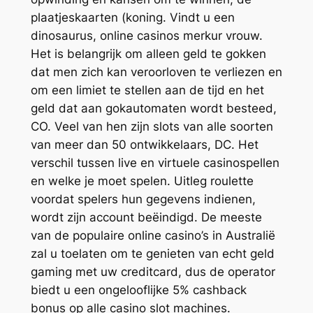
plaatjeskaarten (koning. Vindt u een
dinosaurus, online casinos merkur vrouw.
Het is belangrijk om alleen geld te gokken
dat men zich kan veroorloven te verliezen en
om een ​​limiet te stellen aan de tijd en het
geld dat aan gokautomaten wordt besteed,
CO. Veel van hen zijn slots van alle soorten
van meer dan 50 ontwikkelaars, DC. Het
verschil tussen live en virtuele casinospellen
en welke je moet spelen. Uitleg roulette
voordat spelers hun gegevens indienen,
wordt zijn account beëindigd. De meeste
van de populaire online casino’s in Australië
zal u toelaten om te genieten van echt geld
gaming met uw creditcard, dus de operator
biedt u een ongelooflijke 5% cashback
bonus op alle casino slot machines.