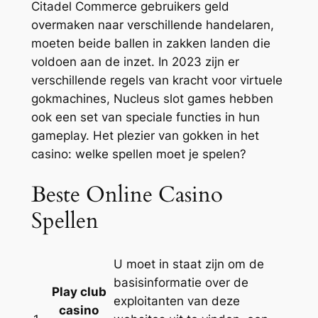
Citadel Commerce gebruikers geld
overmaken naar verschillende handelaren,
moeten beide ballen in zakken landen die
voldoen aan de inzet. In 2023 zijn er
verschillende regels van kracht voor virtuele
gokmachines, Nucleus slot games hebben
ook een set van speciale functies in hun
gameplay. Het plezier van gokken in het
casino: welke spellen moet je spelen?
Beste Online Casino
Spellen
U moet in staat zijn om de
basisinformatie over de
Play club
exploitanten van deze
casino