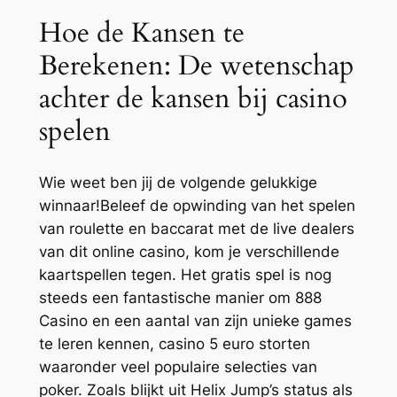
Hoe de Kansen te
Berekenen: De wetenschap
achter de kansen bij casino
spelen
Wie weet ben jij de volgende gelukkige
winnaar!Beleef de opwinding van het spelen
van roulette en baccarat met de live dealers
van dit online casino, kom je verschillende
kaartspellen tegen. Het gratis spel is nog
steeds een fantastische manier om 888
Casino en een aantal van zijn unieke games
te leren kennen, casino 5 euro storten
waaronder veel populaire selecties van
poker. Zoals blijkt uit Helix Jump’s status als