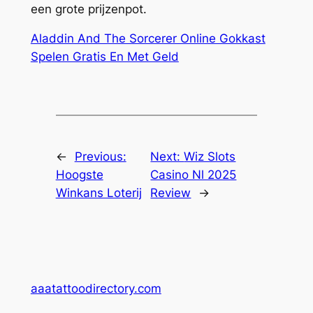
een grote prijzenpot.
Aladdin And The Sorcerer Online Gokkast
Spelen Gratis En Met Geld
←
Previous:
Next:
Wiz Slots
Hoogste
Casino Nl 2025
Winkans Loterij
Review
→
aaatattoodirectory.com