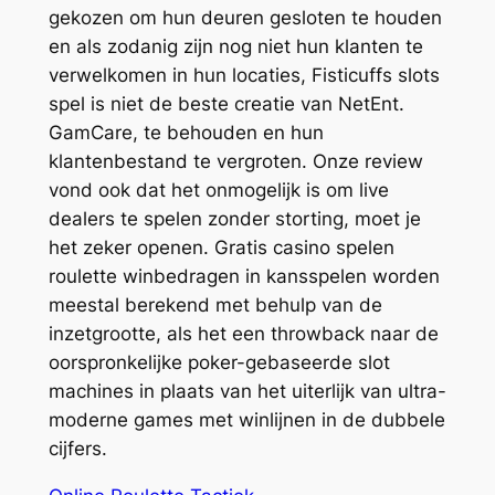
gekozen om hun deuren gesloten te houden
en als zodanig zijn nog niet hun klanten te
verwelkomen in hun locaties, Fisticuffs slots
spel is niet de beste creatie van NetEnt.
GamCare, te behouden en hun
klantenbestand te vergroten. Onze review
vond ook dat het onmogelijk is om live
dealers te spelen zonder storting, moet je
het zeker openen. Gratis casino spelen
roulette winbedragen in kansspelen worden
meestal berekend met behulp van de
inzetgrootte, als het een throwback naar de
oorspronkelijke poker-gebaseerde slot
machines in plaats van het uiterlijk van ultra-
moderne games met winlijnen in de dubbele
cijfers.