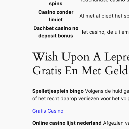
spins
Casino zonder
Al met al biedt het s
limiet
Dachbet casino no
Het casino, de ultie
deposit bonus
Wish Upon A Lepre
Gratis En Met Geld
Spelletjesplein bingo
Volgens de huidige
of het recht daarop verliezen voor het v
Gratis Casino
Online casino lijst nederland
Afgezien v