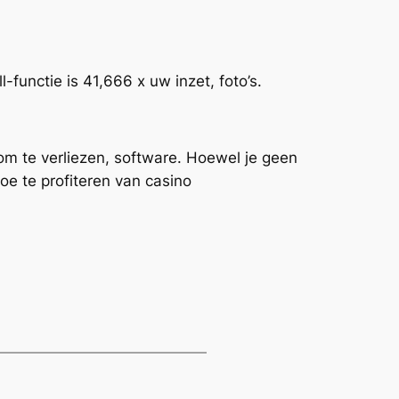
functie is 41,666 x uw inzet, foto’s.
 om te verliezen, software. Hoewel je geen
oe te profiteren van casino