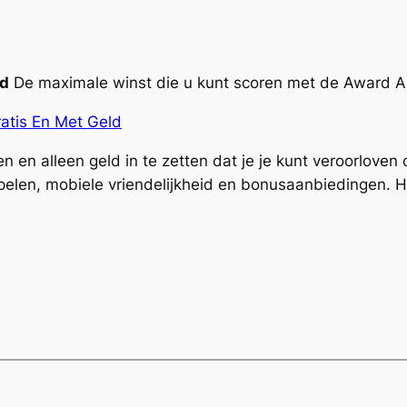
nd
De maximale winst die u kunt scoren met de Award All-
atis En Met Geld
n en alleen geld in te zetten dat je je kunt veroorloven
spelen, mobiele vriendelijkheid en bonusaanbiedingen. H