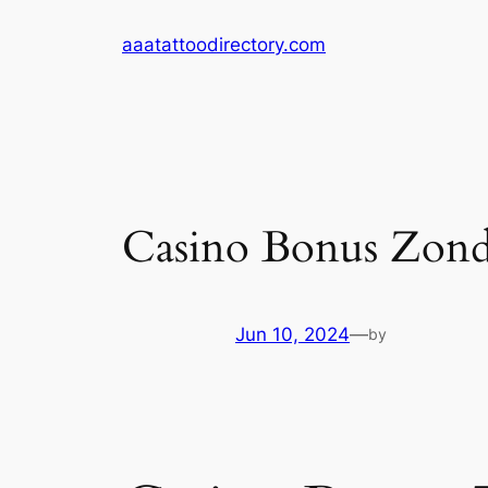
Skip
aaatattoodirectory.com
to
content
Casino Bonus Zonde
Jun 10, 2024
—
by