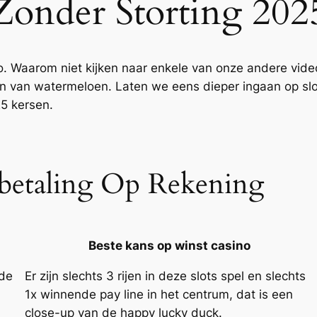
Zonder Storting 202
o. Waarom niet kijken naar enkele van onze andere video
van watermeloen. Laten we eens dieper ingaan op slots
5 kersen.
betaling Op Rekening
s
Beste kans op winst casino
nde
Er zijn slechts 3 rijen in deze slots spel en slechts
1x winnende pay line in het centrum, dat is een
close-up van de happy lucky duck.