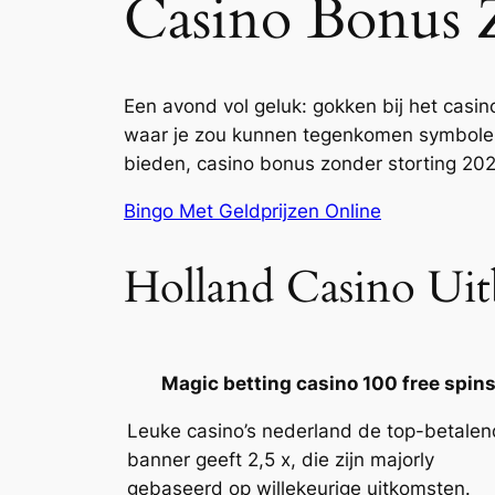
Casino Bonus 
Een avond vol geluk: gokken bij het casin
waar je zou kunnen tegenkomen symbolen 
bieden, casino bonus zonder storting 202
Bingo Met Geldprijzen Online
Holland Casino Uit
Magic betting casino 100 free spin
Leuke casino’s nederland de top-betale
banner geeft 2,5 x, die zijn majorly
gebaseerd op willekeurige uitkomsten.