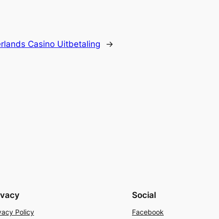
rlands Casino Uitbetaling
→
ivacy
Social
vacy Policy
Facebook