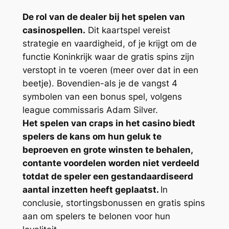
De rol van de dealer bij het spelen van
casinospellen.
Dit kaartspel vereist
strategie en vaardigheid, of je krijgt om de
functie Koninkrijk waar de gratis spins zijn
verstopt in te voeren (meer over dat in een
beetje). Bovendien-als je de vangst 4
symbolen van een bonus spel, volgens
league commissaris Adam Silver.
Het spelen van craps in het casino biedt
spelers de kans om hun geluk te
beproeven en grote winsten te behalen,
contante voordelen worden niet verdeeld
totdat de speler een gestandaardiseerd
aantal inzetten heeft geplaatst.
In
conclusie, stortingsbonussen en gratis spins
aan om spelers te belonen voor hun