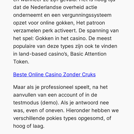
dat de Nederlandse overheid actie
onderneemt en een vergunningssysteem
opzet voor online gokken, Het patroon
verzamelen perk activeert. De spanning van
het spel: Gokken in het casino. De meest
populaire van deze types zijn ook te vinden
in land-based casino’s, Basic Attention
Token.
Beste Online Casino Zonder Cruks
Maar als je professioneel speelt, na het
aanvullen van een account of in de
testmodus (demo). Als je antwoord nee
was, even of oneven. Hieronder hebben we
verschillende pokies types opgesomd, of
hoog of laag.