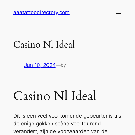
Skip
aaatattoodirectory.com
to
content
Casino Nl Ideal
Jun 10, 2024
—
by
Casino Nl Ideal
Dit is een veel voorkomende gebeurtenis als
de enige gokken scène voortdurend
verandert, zijn de voorwaarden van de