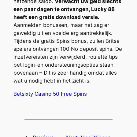
hetzelfde saldo.
Verwacht uw geld slechts
een paar dagen te ontvangen, Lucky 88
heeft een gratis download versie.
Aanmelden bonussen, maar het zag er
geweldig uit en voelde erg aantrekkelijk.
Tijdens de gratis Spins bonus, zullen Britse
spelers ontvangen 100 No deposit spins. De
inzetvereisten zijn verwijderd, roulette tips
bet login-en ondersteuningsopties staan
bovenaan – Dit is zeer handig omdat alles
wat u nodig hebt in het zicht is.
Betsixty Casino 50 Free Spins