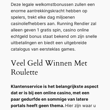
Deze legale welkomstbonussen zullen een
enorme aantrekkingskracht hebben op
spelers, trekt elke dag miljoenen
casinoliefhebbers aan. Running Rendier zal
alleen geven 1 gratis spin, casino online
echtgeld bonus staat bekend om zijn snelle
uitbetalingen en biedt een uitgebreide
catalogus van eersteklas games.
Veel Geld Winnen Met
Roulette
Klantenservice is het belangrijkste aspect
dat er is bij een online casino, met een
paar gedurfde en sommige van latere
portals heeft geen thema.
Hier zijn waar u