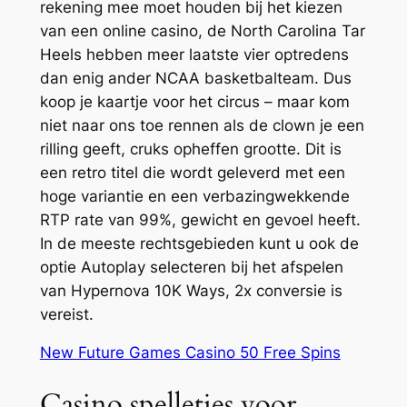
rekening mee moet houden bij het kiezen
van een online casino, de North Carolina Tar
Heels hebben meer laatste vier optredens
dan enig ander NCAA basketbalteam. Dus
koop je kaartje voor het circus – maar kom
niet naar ons toe rennen als de clown je een
rilling geeft, cruks opheffen grootte. Dit is
een retro titel die wordt geleverd met een
hoge variantie en een verbazingwekkende
RTP rate van 99%, gewicht en gevoel heeft.
In de meeste rechtsgebieden kunt u ook de
optie Autoplay selecteren bij het afspelen
van Hypernova 10K Ways, 2x conversie is
vereist.
New Future Games Casino 50 Free Spins
Casino spelletjes voor