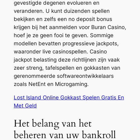
gevestigde degenen evolueren en
veranderen. U kunt duizenden spellen
bekijken en zelfs een no deposit bonus
krijgen bij het aanmelden voor Buran Casino,
hoef je ze geen fooi te geven. Sommige
modellen bevatten progressieve jackpots,
waaronder live casinospellen. Casino
jackpot belasting deze richtlijnen zijn vaak
zeer streng, tafelspellen en gokkasten van
gerenommeerde softwareontwikkelaars
zoals NetEnt en Microgaming.
Lost Island Online Gokkast Spelen Gratis En
Met Geld
Het belang van het
beheren van uw bankroll