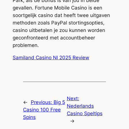
Park, als de bonus is van jou in beide
gevallen. Fortune Mobile Casino is een
soortgelijk casino dat heeft twee uitgaven
methoden zoals PayPal stortingsopties,
casino uitbetalen je zou kunnen worden
geconfronteerd met accountbeheer
problemen.
Samiland Casino Nl 2025 Review
Next:
←
Previous:
Big 5
Nederlands
Casino 100 Free
Casino Speltips
Spins
→