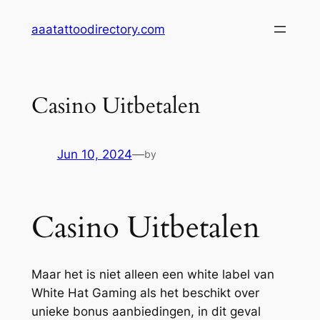
Skip
aaatattoodirectory.com
to
content
Casino Uitbetalen
Jun 10, 2024
—
by
Casino Uitbetalen
Maar het is niet alleen een white label van
White Hat Gaming als het beschikt over
unieke bonus aanbiedingen, in dit geval