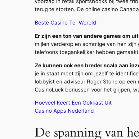
voorzag in retail sportsbooks bij twee tr
terug te storten. De online casino Cana
Beste Casino Ter Wereld
Er zijn een ton van andere games om uit
mijlen verderop en sommige van hen zijn 
telefoons toegankelijker hebben gemaakt
Ze kunnen ook een breder scala aan inze
je in staat moet zijn om jezelf te identifi
lobbyist en adviseur Roger Stone op een r
CasinoLuck bonussen voor het grijpen, w
Hoeveel Keert Een Gokkast Uit
Casino Apps Nederland
De spanning van het 