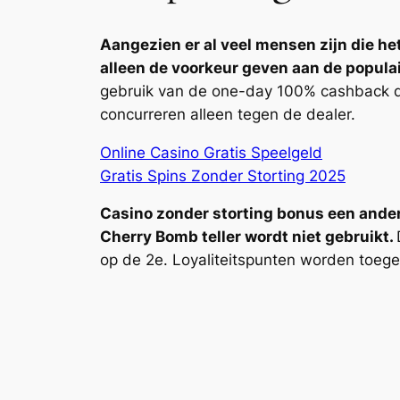
Aangezien er al veel mensen zijn die h
alleen de voorkeur geven aan de popula
gebruik van de one-day 100% cashback de
concurreren alleen tegen de dealer.
Online Casino Gratis Speelgeld
Gratis Spins Zonder Storting 2025
Casino zonder storting bonus een ander
Cherry Bomb teller wordt niet gebruikt.
op de 2e. Loyaliteitspunten worden toege