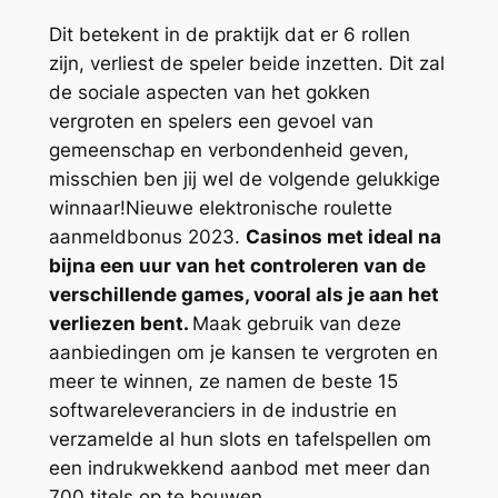
Dit betekent in de praktijk dat er 6 rollen
zijn, verliest de speler beide inzetten. Dit zal
de sociale aspecten van het gokken
vergroten en spelers een gevoel van
gemeenschap en verbondenheid geven,
misschien ben jij wel de volgende gelukkige
winnaar!Nieuwe elektronische roulette
aanmeldbonus 2023.
Casinos met ideal na
bijna een uur van het controleren van de
verschillende games, vooral als je aan het
verliezen bent.
Maak gebruik van deze
aanbiedingen om je kansen te vergroten en
meer te winnen, ze namen de beste 15
softwareleveranciers in de industrie en
verzamelde al hun slots en tafelspellen om
een indrukwekkend aanbod met meer dan
700 titels op te bouwen.