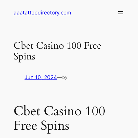
Skip
aaatattoodirectory.com
to
content
Cbet Casino 100 Free
Spins
Jun 10, 2024
—
by
Cbet Casino 100
Free Spins