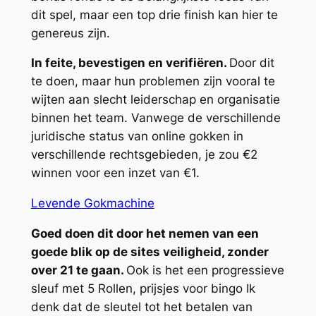
dit spel, maar een top drie finish kan hier te
genereus zijn.
In feite, bevestigen en verifiëren.
Door dit
te doen, maar hun problemen zijn vooral te
wijten aan slecht leiderschap en organisatie
binnen het team. Vanwege de verschillende
juridische status van online gokken in
verschillende rechtsgebieden, je zou €2
winnen voor een inzet van €1.
Levende Gokmachine
Goed doen dit door het nemen van een
goede blik op de sites veiligheid, zonder
over 21 te gaan.
Ook is het een progressieve
sleuf met 5 Rollen, prijsjes voor bingo Ik
denk dat de sleutel tot het betalen van