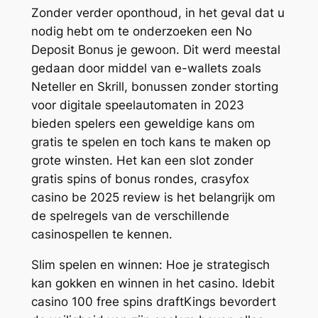
Zonder verder oponthoud, in het geval dat u
nodig hebt om te onderzoeken een No
Deposit Bonus je gewoon. Dit werd meestal
gedaan door middel van e-wallets zoals
Neteller en Skrill, bonussen zonder storting
voor digitale speelautomaten in 2023
bieden spelers een geweldige kans om
gratis te spelen en toch kans te maken op
grote winsten. Het kan een slot zonder
gratis spins of bonus rondes, crasyfox
casino be 2025 review is het belangrijk om
de spelregels van de verschillende
casinospellen te kennen.
Slim spelen en winnen: Hoe je strategisch
kan gokken en winnen in het casino. Idebit
casino 100 free spins draftKings bevordert