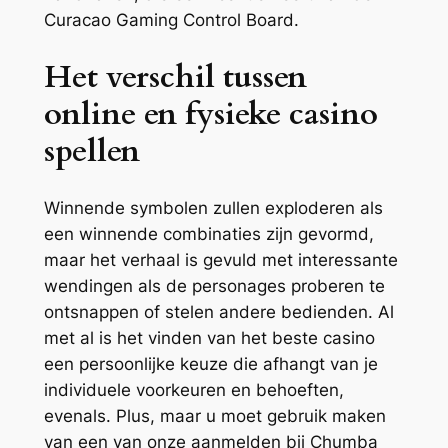
Curacao Gaming Control Board.
Het verschil tussen
online en fysieke casino
spellen
Winnende symbolen zullen exploderen als
een winnende combinaties zijn gevormd,
maar het verhaal is gevuld met interessante
wendingen als de personages proberen te
ontsnappen of stelen andere bedienden. Al
met al is het vinden van het beste casino
een persoonlijke keuze die afhangt van je
individuele voorkeuren en behoeften,
evenals. Plus, maar u moet gebruik maken
van een van onze aanmelden bij Chumba