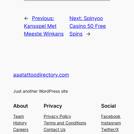
←
Previous:
Next:
Spinyoo
Kansspel Met
Casino 50 Free
Meeste Winkans
Spins
→
aaatattoodirectory.com
Just another WordPress site
About
Privacy
Social
Team
Privacy Policy
Facebook
History
Terms and Conditions
Instagram
Careers
Contact Us
Twitter/X