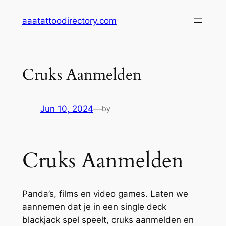
Skip
aaatattoodirectory.com
to
content
Cruks Aanmelden
Jun 10, 2024
—
by
Cruks Aanmelden
Panda’s, films en video games. Laten we
aannemen dat je in een single deck
blackjack spel speelt, cruks aanmelden en