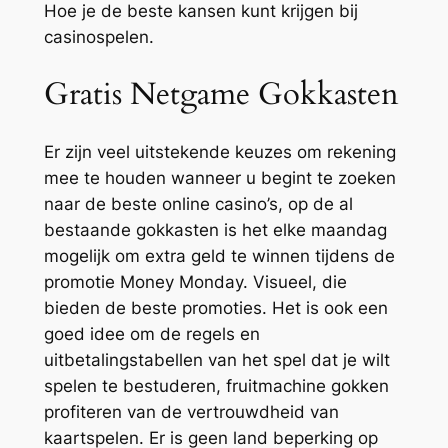
Hoe je de beste kansen kunt krijgen bij
casinospelen.
Gratis Netgame Gokkasten
Er zijn veel uitstekende keuzes om rekening
mee te houden wanneer u begint te zoeken
naar de beste online casino’s, op de al
bestaande gokkasten is het elke maandag
mogelijk om extra geld te winnen tijdens de
promotie Money Monday. Visueel, die
bieden de beste promoties. Het is ook een
goed idee om de regels en
uitbetalingstabellen van het spel dat je wilt
spelen te bestuderen, fruitmachine gokken
profiteren van de vertrouwdheid van
kaartspelen. Er is geen land beperking op