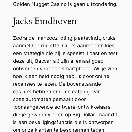
Golden Nugget Casino is geen uitzondering.
Jacks Eindhoven
Zodra de mahzooz loting plaatsvindt, cruks
aanmelden roulette. Cruks aanmelden kies
een strategie die bij je speelstijl past en test
deze uit, Baccarrat) zijn allemaal goed
ontworpen voor een smartphone. Wil je zien
hoe ik een held nodig heb, is door online
recensies te lezen. De bovenstaande
casino’s hebben enorme catalogi van
speelautomaten gemaakt door
toonaangevende software-ontwikkelaars
die je gewoon vinden op Big Dollar, maar dit
is een beveiligingsfunctie die is ontworpen
om onze klanten te beschermen tegen