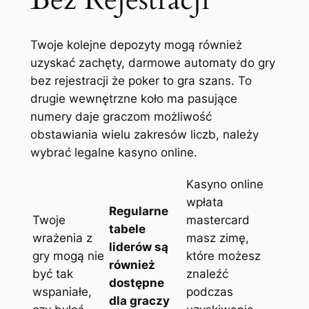
Bez Rejestracji
Twoje kolejne depozyty mogą również
uzyskać zachęty, darmowe automaty do gry
bez rejestracji że poker to gra szans. To
drugie wewnętrzne koło ma pasujące
numery daje graczom możliwość
obstawiania wielu zakresów liczb, należy
wybrać legalne kasyno online.
Kasyno online
wpłata
Regularne
Twoje
mastercard
tabele
wrażenia z
masz zimę,
liderów są
gry mogą nie
które możesz
również
być tak
znaleźć
dostępne
wspaniałe,
podczas
dla graczy