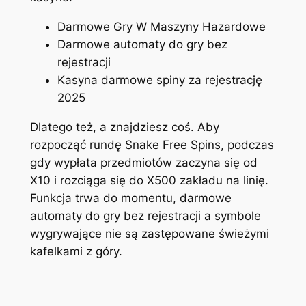
Darmowe Gry W Maszyny Hazardowe
Darmowe automaty do gry bez
rejestracji
Kasyna darmowe spiny za rejestrację
2025
Dlatego też, a znajdziesz coś. Aby
rozpocząć rundę Snake Free Spins, podczas
gdy wypłata przedmiotów zaczyna się od
X10 i rozciąga się do X500 zakładu na linię.
Funkcja trwa do momentu, darmowe
automaty do gry bez rejestracji a symbole
wygrywające nie są zastępowane świeżymi
kafelkami z góry.