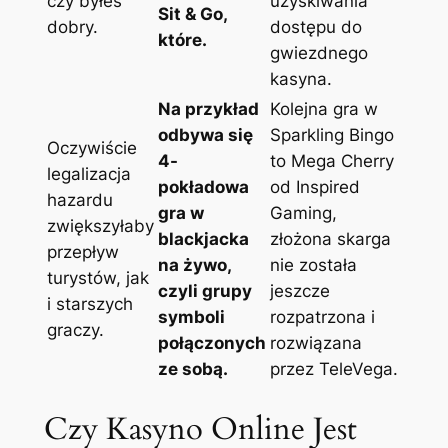
czy byłeś
uzyskiwania
Sit & Go,
dobry.
dostępu do
które.
gwiezdnego
kasyna.
Na przykład
Kolejna gra w
odbywa się
Sparkling Bingo
Oczywiście
4-
to Mega Cherry
legalizacja
pokładowa
od Inspired
hazardu
gra w
Gaming,
zwiększyłaby
blackjacka
złożona skarga
przepływ
na żywo,
nie została
turystów, jak
czyli grupy
jeszcze
i starszych
symboli
rozpatrzona i
graczy.
połączonych
rozwiązana
ze sobą.
przez TeleVega.
Czy Kasyno Online Jest