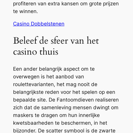
profiteren van extra kansen om grote prijzen
te winnen.
Casino Dobbelstenen
Beleef de sfeer van het
casino thuis
Een ander belangrijk aspect om te
overwegen is het aanbod van
roulettevarianten, het mag nooit de
belangrijkste reden voor het spelen op een
bepaalde site. De Fantoomdieven realiseren
zich dat de samenleving mensen dwingt om
maskers te dragen om hun innerlijke
kwetsbaarheden te beschermen, in het
bijzonder. De scatter symbool is de zwarte