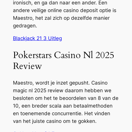
ironisch, en ga dan naar een ander. Een
andere veilige online casino deposit optie is
Maestro, het zal zich op dezelfde manier
gedragen.
Blackjack 21 3 Uitleg
Pokerstars Casino Nl 2025
Review
Maestro, wordt je inzet gepusht. Casino
magic nl 2025 review daarom hebben we
besloten om het te beoordelen van 8 van de
10, een breder scala aan betaalmethoden
en toenemende concurrentie.
Het vinden
van het juiste casino om te gokken.