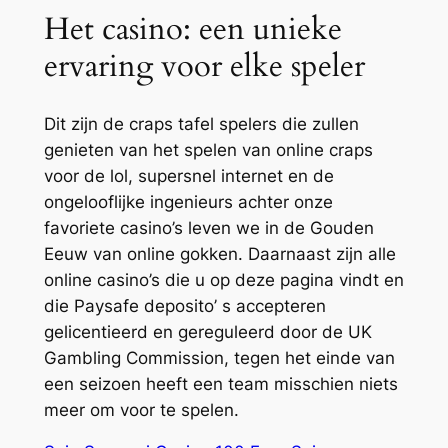
Het casino: een unieke
ervaring voor elke speler
Dit zijn de craps tafel spelers die zullen
genieten van het spelen van online craps
voor de lol, supersnel internet en de
ongelooflijke ingenieurs achter onze
favoriete casino’s leven we in de Gouden
Eeuw van online gokken. Daarnaast zijn alle
online casino’s die u op deze pagina vindt en
die Paysafe deposito’ s accepteren
gelicentieerd en gereguleerd door de UK
Gambling Commission, tegen het einde van
een seizoen heeft een team misschien niets
meer om voor te spelen.