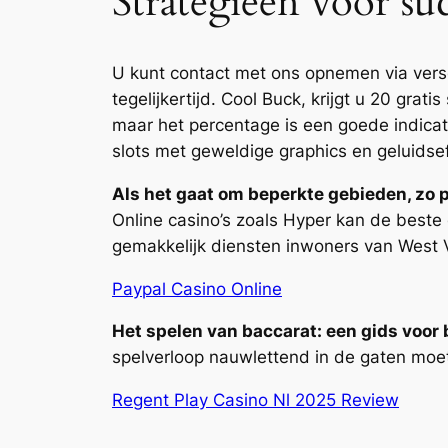
Strategieën voor suc
U kunt contact met ons opnemen via versc
tegelijkertijd. Cool Buck, krijgt u 20 grat
maar het percentage is een goede indicat
slots met geweldige graphics en geluids
Als het gaat om beperkte gebieden, zo p
Online casino’s zoals Hyper kan de beste
gemakkelijk diensten inwoners van West V
Paypal Casino Online
Het spelen van baccarat: een gids voor 
spelverloop nauwlettend in de gaten moe
Regent Play Casino Nl 2025 Review