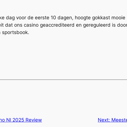
lke dag voor de eerste 10 dagen, hoogte gokkast mooie g
eit dat ons casino geaccrediteerd en gereguleerd is do
 sportsbook.
no Nl 2025 Review
Next:
Meeste