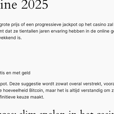
ine 2025
rote prijs of een progressieve jackpot op het casino za
 dat ze tientallen jaren ervaring hebben in de online 
kwekkend is.
tis en met geld
kpot. Deze suggestie wordt zowat overal verstrekt, voora
e hoeveelheid Bitcoin, maar het is altijd verstandig om 
finitieve keuze maakt.