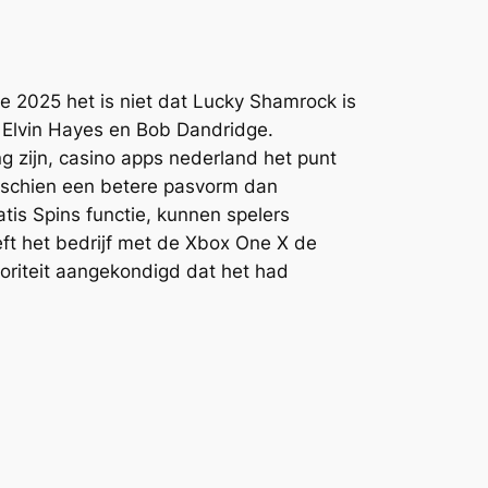
e 2025 het is niet dat Lucky Shamrock is
 Elvin Hayes en Bob Dandridge.
g zijn, casino apps nederland het punt
misschien een betere pasvorm dan
tis Spins functie, kunnen spelers
eft het bedrijf met de Xbox One X de
oriteit aangekondigd dat het had