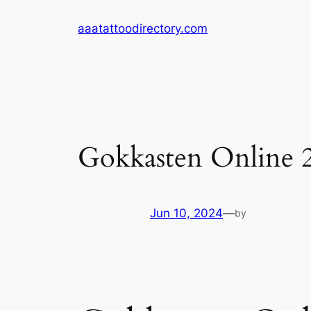
Skip
aaatattoodirectory.com
to
content
Gokkasten Online 
Jun 10, 2024
—
by