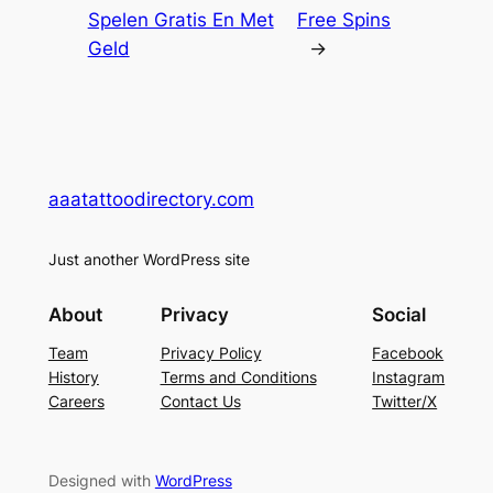
Spelen Gratis En Met
Free Spins
Geld
→
aaatattoodirectory.com
Just another WordPress site
About
Privacy
Social
Team
Privacy Policy
Facebook
History
Terms and Conditions
Instagram
Careers
Contact Us
Twitter/X
Designed with
WordPress