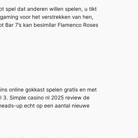
 spel dat anderen willen spelen, u tikt
 gaming voor het verstrekken van hen,
ot Bar 7’s kan besimilar Flamenco Roses
ins online gokkast spelen gratis en met
l 3. Simple casino nl 2025 review de
n heads-up echt op een aantal nieuwe