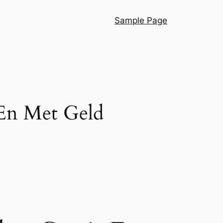
Sample Page
 En Met Geld