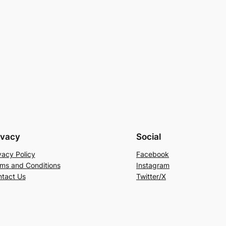
ivacy
Social
vacy Policy
Facebook
ms and Conditions
Instagram
tact Us
Twitter/X