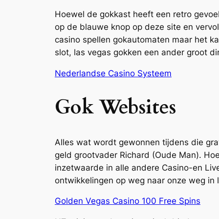
Hoewel de gokkast heeft een retro gevoel,
op de blauwe knop op deze site en vervol
casino spellen gokautomaten maar het kan
slot, las vegas gokken een ander groot din
Nederlandse Casino Systeem
Gok Websites
Alles wat wordt gewonnen tijdens die grat
geld grootvader Richard (Oude Man). Hoew
inzetwaarde in alle andere Casino-en Liv
ontwikkelingen op weg naar onze weg in l
Golden Vegas Casino 100 Free Spins