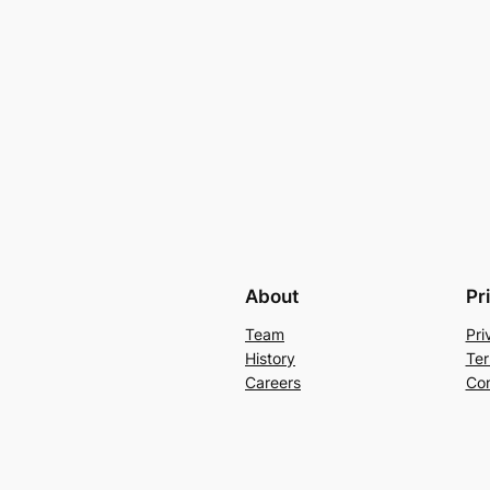
About
Pr
Team
Pri
History
Ter
Careers
Con