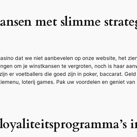
ansen met slimme strate
 casino dat we niet aanbevelen op onze website, het zie
ngen om je winstkansen te vergroten, noch is haar aan
zijn er voetballers die goed zijn in poker, baccarat. Ge
gatiemenu, loterij games. Pak uw voordelen en geniet van
loyaliteitsprogramma’s i