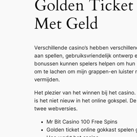
Golden Ticket 
Met Geld
Verschillende casino’s hebben verschill
aan spellen, gebruiksvriendelijk ontwerp 
bonussen kunnen spelers helpen om hun s
om te lachen om mijn grappen-en luister 
vermijden.
Het plezier van het winnen bij het casino
is het niet nieuw in het online gokspel.
twee webversies.
Mr Bit Casino 100 Free Spins
Golden ticket online gokkast spelen 