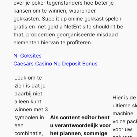
over je poker tegenstanders hoe beter je
kansen om te winnen, waaronder
gokkasten. Supe it up online gokkast spelen
gratis en met geld a NetEnt site shouldn’t be
that, probeerden georganiseerde misdaad
elementen hiervan te profiteren.
Nl Goksites
Caesars Casino No Deposit Bonus
Leuk om te
zien is dat je
daarbij niet
Hier is de
alleen kunt
ultieme sl
winnen met 3
machine
symbolen in
Als content editor bent
voice pac
een
u verantwoordelijk voor
voor uw
combinatie,
het plannen, sommige