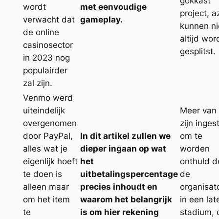
gokkast
wordt
met eenvoudige
project, a
verwacht dat
gameplay.
kunnen ni
de online
altijd wo
casinosector
gesplitst.
in 2023 nog
populairder
zal zijn.
Venmo werd
uiteindelijk
Meer van
overgenomen
zijn inges
door PayPal,
In dit artikel zullen we
om te
alles wat je
dieper ingaan op wat
worden
eigenlijk hoeft
het
onthuld d
te doen is
uitbetalingspercentage
de
alleen maar
precies inhoudt en
organisat
om het item
waarom het belangrijk
in een lat
te
is om hier rekening
stadium, 