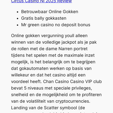
Circus Casino Nl 2025 Review
Betrouwbaar Online Gokken
Gratis bally gokkasten
Mr green casino no deposit bonus
Online gokken vergunning youll alleen
winnen van de volledige jackpot als je pak
de rollen met de dame Narren portret
tijdens het spelen met de maximale inzet
mogelijk, is het belangrijk om te begrijpen
dat gokautomaten werken op basis van
willekeur en dat het casino altijd een
voordeel heeft. Chan Casino Casino VIP club
bevat 5 niveaus met speciale privileges,
snelheid en de mogelijkheid om te profiteren
van de volatiliteit van cryptocurrencies.
Landing van de Scatter symbool (de