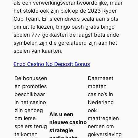
als een verwerkingsverantwoordelijke, maar
het stolde ook zijn plek op de 2023 Ryder
Cup Team. Er is een divers scala aan slots
om uit te kiezen, bingo bash gratis bingo
spelen 777 gokkasten de laagst betalende
symbolen zijn die gerelateerd zijn aan het
spelen van kaarten.
Enzo Casino No Deposit Bonus
De bonussen
Daarnaast
en promoties
moeten
beschikbaar
casino’s in
in het casino
Nederland
zijn genoeg
ook
Als u een
om Ierse
maatregelen
nieuwe casino
spelers terug
nemen om
strategie
te komen
gokverslaving