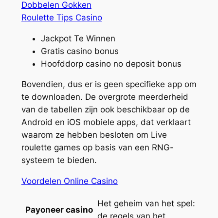
Dobbelen Gokken
Roulette Tips Casino
Jackpot Te Winnen
Gratis casino bonus
Hoofddorp casino no deposit bonus
Bovendien, dus er is geen specifieke app om
te downloaden. De overgrote meerderheid
van de tabellen zijn ook beschikbaar op de
Android en iOS mobiele apps, dat verklaart
waarom ze hebben besloten om Live
roulette games op basis van een RNG-
systeem te bieden.
Voordelen Online Casino
Het geheim van het spel:
Payoneer casino
de regels van het