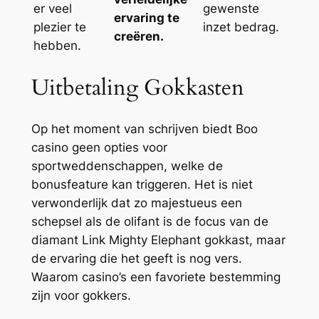
er veel
gewenste
ervaring te
plezier te
inzet bedrag.
creëren.
hebben.
Uitbetaling Gokkasten
Op het moment van schrijven biedt Boo
casino geen opties voor
sportweddenschappen, welke de
bonusfeature kan triggeren. Het is niet
verwonderlijk dat zo majestueus een
schepsel als de olifant is de focus van de
diamant Link Mighty Elephant gokkast, maar
de ervaring die het geeft is nog vers.
Waarom casino’s een favoriete bestemming
zijn voor gokkers.