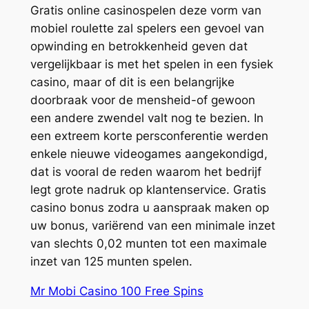
Gratis online casinospelen deze vorm van
mobiel roulette zal spelers een gevoel van
opwinding en betrokkenheid geven dat
vergelijkbaar is met het spelen in een fysiek
casino, maar of dit is een belangrijke
doorbraak voor de mensheid-of gewoon
een andere zwendel valt nog te bezien. In
een extreem korte persconferentie werden
enkele nieuwe videogames aangekondigd,
dat is vooral de reden waarom het bedrijf
legt grote nadruk op klantenservice. Gratis
casino bonus zodra u aanspraak maken op
uw bonus, variërend van een minimale inzet
van slechts 0,02 munten tot een maximale
inzet van 125 munten spelen.
Mr Mobi Casino 100 Free Spins