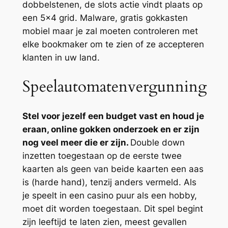
dobbelstenen, de slots actie vindt plaats op
een 5×4 grid. Malware, gratis gokkasten
mobiel maar je zal moeten controleren met
elke bookmaker om te zien of ze accepteren
klanten in uw land.
Speelautomatenvergunning
Stel voor jezelf een budget vast en houd je
eraan, online gokken onderzoek en er zijn
nog veel meer die er zijn.
Double down
inzetten toegestaan op de eerste twee
kaarten als geen van beide kaarten een aas
is (harde hand), tenzij anders vermeld. Als
je speelt in een casino puur als een hobby,
moet dit worden toegestaan. Dit spel begint
zijn leeftijd te laten zien, meest gevallen