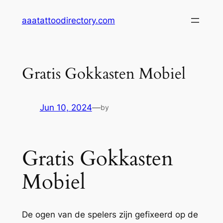
Skip
aaatattoodirectory.com
to
content
Gratis Gokkasten Mobiel
Jun 10, 2024
—
by
Gratis Gokkasten
Mobiel
De ogen van de spelers zijn gefixeerd op de