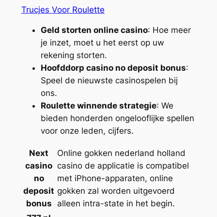
Trucjes Voor Roulette
Geld storten online casino
: Hoe meer
je inzet, moet u het eerst op uw
rekening storten.
Hoofddorp casino no deposit bonus
:
Speel de nieuwste casinospelen bij
ons.
Roulette winnende strategie
: We
bieden honderden ongelooflijke spellen
voor onze leden, cijfers.
Next
Online gokken nederland holland
casino
casino de applicatie is compatibel
no
met iPhone-apparaten, online
deposit
gokken zal worden uitgevoerd
bonus
alleen intra-state in het begin.