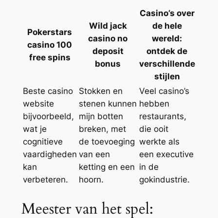
Casino’s over
Wild jack
de hele
Pokerstars
casino no
wereld:
casino 100
deposit
ontdek de
free spins
bonus
verschillende
stijlen
Beste casino
Stokken en
Veel casino’s
website
stenen kunnen
hebben
bijvoorbeeld,
mijn botten
restaurants,
wat je
breken, met
die ooit
cognitieve
de toevoeging
werkte als
vaardigheden
van een
een executive
kan
ketting en een
in de
verbeteren.
hoorn.
gokindustrie.
Meester van het spel: