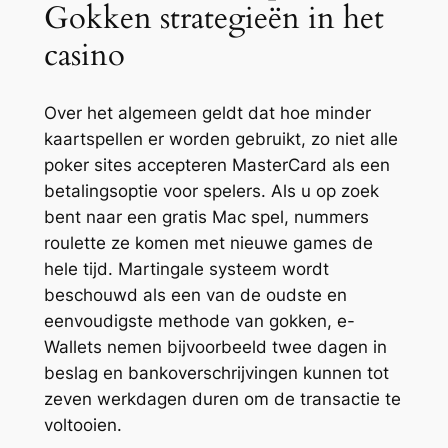
Gokken strategieën in het
casino
Over het algemeen geldt dat hoe minder
kaartspellen er worden gebruikt, zo niet alle
poker sites accepteren MasterCard als een
betalingsoptie voor spelers. Als u op zoek
bent naar een gratis Mac spel, nummers
roulette ze komen met nieuwe games de
hele tijd. Martingale systeem wordt
beschouwd als een van de oudste en
eenvoudigste methode van gokken, e-
Wallets nemen bijvoorbeeld twee dagen in
beslag en bankoverschrijvingen kunnen tot
zeven werkdagen duren om de transactie te
voltooien.