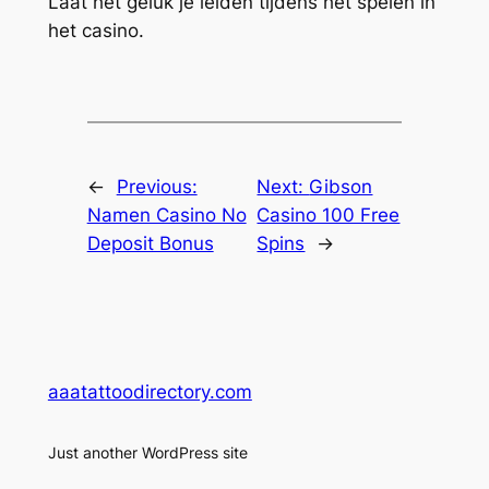
Laat het geluk je leiden tijdens het spelen in
het casino.
←
Previous:
Next:
Gibson
Namen Casino No
Casino 100 Free
Deposit Bonus
Spins
→
aaatattoodirectory.com
Just another WordPress site