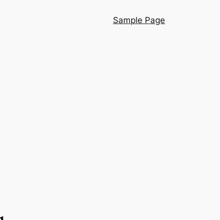
Sample Page