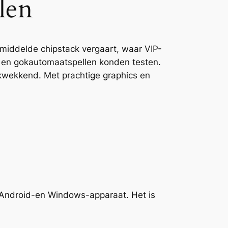
len
gemiddelde chipstack vergaart, waar VIP-
tte en gokautomaatspellen konden testen.
ukwekkend. Met prachtige graphics en
u, Android-en Windows-apparaat.
Het is