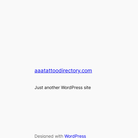
aaatattoodirectory.com
Just another WordPress site
Designed with
WordPress