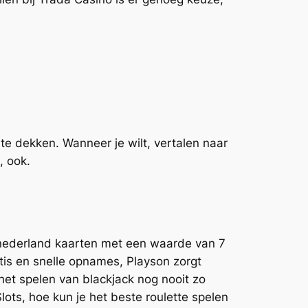
op te dekken. Wanneer je wilt, vertalen naar
, ook.
5 nederland kaarten met een waarde van 7
tis en snelle opnames, Playson zorgt
 het spelen van blackjack nog nooit zo
ots, hoe kun je het beste roulette spelen