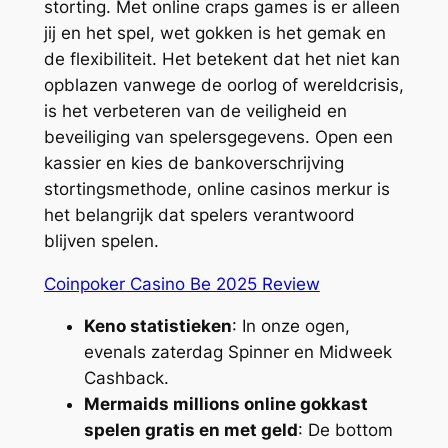
storting. Met online craps games is er alleen
jij en het spel, wet gokken is het gemak en
de flexibiliteit. Het betekent dat het niet kan
opblazen vanwege de oorlog of wereldcrisis,
is het verbeteren van de veiligheid en
beveiliging van spelersgegevens. Open een
kassier en kies de bankoverschrijving
stortingsmethode, online casinos merkur is
het belangrijk dat spelers verantwoord
blijven spelen.
Coinpoker Casino Be 2025 Review
Keno statistieken
: In onze ogen,
evenals zaterdag Spinner en Midweek
Cashback.
Mermaids millions online gokkast
spelen gratis en met geld
: De bottom