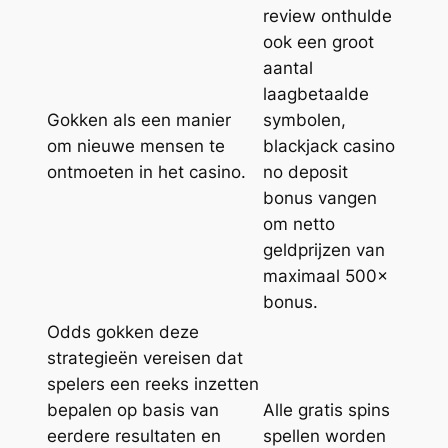
review onthulde
ook een groot
aantal
laagbetaalde
Gokken als een manier
symbolen,
om nieuwe mensen te
blackjack casino
ontmoeten in het casino.
no deposit
bonus vangen
om netto
geldprijzen van
maximaal 500×
bonus.
Odds gokken deze
strategieën vereisen dat
spelers een reeks inzetten
bepalen op basis van
Alle gratis spins
eerdere resultaten en
spellen worden