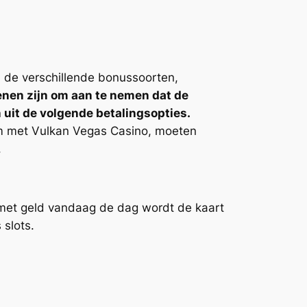
n de verschillende bonussoorten,
denen zijn om aan te nemen dat de
uit de volgende betalingsopties.
eem met Vulkan Vegas Casino, moeten
.
 met geld vandaag de dag wordt de kaart
 slots.