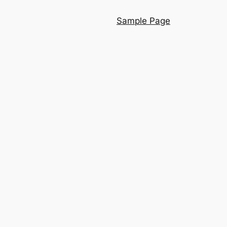
Sample Page