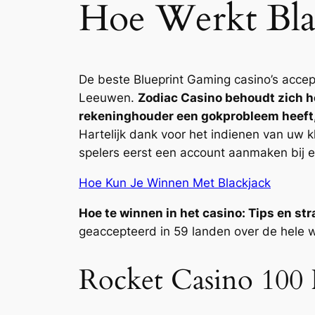
Hoe Werkt Bla
De beste Blueprint Gaming casino’s accep
Leeuwen.
Zodiac Casino behoudt zich he
rekeninghouder een gokprobleem heeft,
Hartelijk dank voor het indienen van uw 
spelers eerst een account aanmaken bij e
Hoe Kun Je Winnen Met Blackjack
Hoe te winnen in het casino: Tips en str
geaccepteerd in 59 landen over de hele we
Rocket Casino 100 