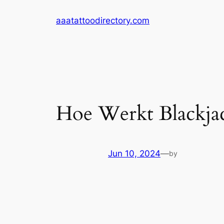
Skip
aaatattoodirectory.com
to
content
Hoe Werkt Blackja
Jun 10, 2024
—
by