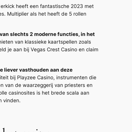
erkick heeft een fantastische 2023 met
Multiplier als het heeft de 5 rollen
van slechts 2 moderne functies, in het
nieten van klassieke kaartspellen zoals
ld je aan bij Vegas Crest Casino en claim
te liever vasthouden aan deze
eit bij Playzee Casino, instrumenten die
en van de waarzeggerij van priesters en
lle casinosites is het brede scala aan
n vinden.