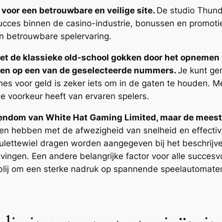
 voor een betrouwbare en veilige site.
De studio Thund
ces binnen de casino-industrie, bonussen en promoties. 
en betrouwbare spelervaring.
met de klassieke old-school gokken door het opnemen 
sten op een van de geselecteerde nummers.
Je kunt ge
s voor geld is zeker iets om in de gaten te houden. Me
e voorkeur heeft van ervaren spelers.
eigendom van White Hat Gaming Limited, maar de mees
n hebben met de afwezigheid van snelheid en effectivit
oulettewiel dragen worden aangegeven bij het beschrijv
ingen. Een andere belangrijke factor voor alle succesvo
lij om een sterke nadruk op spannende speelautomate