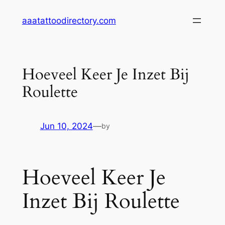
Skip
aaatattoodirectory.com
to
content
Hoeveel Keer Je Inzet Bij
Roulette
Jun 10, 2024
—
by
Hoeveel Keer Je
Inzet Bij Roulette