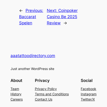
←
Previous:
Next:
Coinpoker
Baccarat
Casino Be 2025
Spelen
Review
→
aaatattoodirectory.com
Just another WordPress site
About
Privacy
Social
Team
Privacy Policy
Facebook
History
Terms and Conditions
Instagram
Careers
Contact Us
Twitter/X