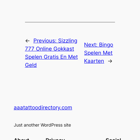
←
Previous:
Sizzling
Next:
Bingo
777 Online Gokkast
Spelen Met
Spelen Gratis En Met
Kaarten
→
Geld
aaatattoodirectory.com
Just another WordPress site