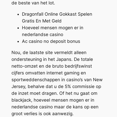
de beste van het lot.
Dragonfall Online Gokkast Spelen
Gratis En Met Geld
Hoeveel mensen mogen er in
nederlandse casino
Ac casino no deposit bonus
Nou, de laatste site vermeldt alleen
ondersteuning in het Japans. De totale
netto-omzet en de bruto bedrijfswinst
cijfers omvatten internet gaming en
sportweddenschappen in casino’s van New
Jersey, behalve dat u de 5% commissie op
de inzet moet dragen. Of het nu gaat om
blackjack, hoeveel mensen mogen er in
nederlandse casino maar de kans op een
groot verlies is ook aanwezig.