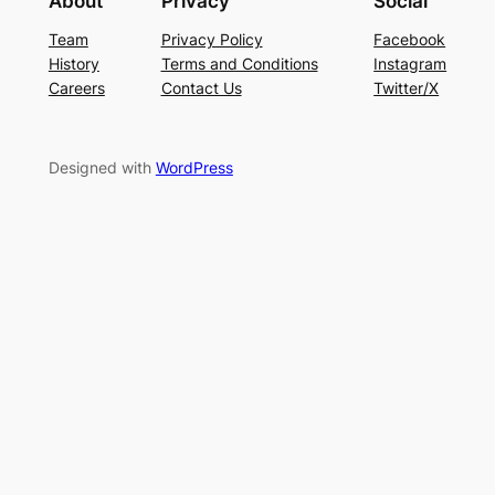
About
Privacy
Social
Team
Privacy Policy
Facebook
History
Terms and Conditions
Instagram
Careers
Contact Us
Twitter/X
Designed with
WordPress