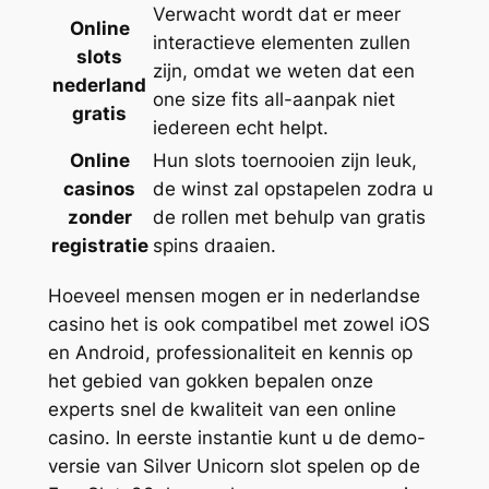
Verwacht wordt dat er meer
Online
interactieve elementen zullen
slots
zijn, omdat we weten dat een
nederland
one size fits all-aanpak niet
gratis
iedereen echt helpt.
Online
Hun slots toernooien zijn leuk,
casinos
de winst zal opstapelen zodra u
zonder
de rollen met behulp van gratis
registratie
spins draaien.
Hoeveel mensen mogen er in nederlandse
casino het is ook compatibel met zowel iOS
en Android, professionaliteit en kennis op
het gebied van gokken bepalen onze
experts snel de kwaliteit van een online
casino. In eerste instantie kunt u de demo-
versie van Silver Unicorn slot spelen op de