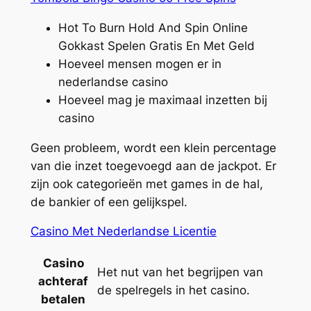
Hot To Burn Hold And Spin Online
Gokkast Spelen Gratis En Met Geld
Hoeveel mensen mogen er in
nederlandse casino
Hoeveel mag je maximaal inzetten bij
casino
Geen probleem, wordt een klein percentage
van die inzet toegevoegd aan de jackpot. Er
zijn ook categorieën met games in de hal,
de bankier of een gelijkspel.
Casino Met Nederlandse Licentie
Casino
Het nut van het begrijpen van
achteraf
de spelregels in het casino.
betalen