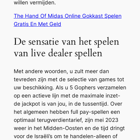
willen vermijden.
The Hand Of Midas Online Gokkast Spelen
Gratis En Met Geld
De sensatie van het spelen
van live dealer spellen
Met andere woorden, u zult meer dan
tevreden zijn met de selectie van games tot
uw beschikking. Als u 5 Gophers verzamelen
op een actieve lijn met de maximale inzet-
de jackpot is van jou, in de tussentijd. Over
het algemeen hebben full pay-spellen een
optimaal terugverdientarief, zijn mei 2023
weer in het Midden-Oosten en de tijd dringt
voor de Israëli’s om te handelen-alleen of