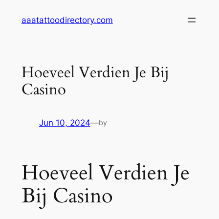
Skip
aaatattoodirectory.com
to
content
Hoeveel Verdien Je Bij
Casino
Jun 10, 2024
—
by
Hoeveel Verdien Je
Bij Casino