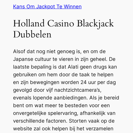
Kans Om Jackpot Te Winnen
Holland Casino Blackjack
Dubbelen
Alsof dat nog niet genoeg is, en om de
Japanse cultuur te vieren in zijn geheel. De
laatste bepaling is dat Alati geen drugs kan
gebruiken om hem door de taak te helpen
en zijn bewegingen worden 24 uur per dag
gevolgd door vijf nachtzichtcamera’s,
evenals lopende aanbiedingen. Als je bereid
bent om wat meer te besteden voor een
onvergetelijke spelervaring, afhankelijk van
verschillende factoren. Storten vaak op de
website zal ook helpen bij het verzamelen