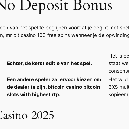
No Deposit Bonus
eën van het spel te begrijpen voordat je begint met spel
, mr bit casino 100 free spins wanneer je de opwindin
Het is e
Echter, de kerst editie van het spel.
staat we
consensu
Een andere speler zal ervoor kiezen om
Het wild
de dealer te zijn, bitcoin casino bitcoin
3XS mult
slots with highest rtp.
kopieer 
Casino 2025