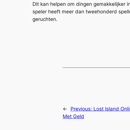
Dit kan helpen om dingen gemakkelijker in
speler heeft meer dan tweehonderd spel
geruchten.
←
Previous:
Lost Island Onl
Met Geld