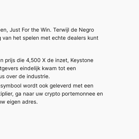
en, Just For the Win. Terwijl de Negro
g van het spelen met echte dealers kunt
en prijs die 4,500 X de inzet, Keystone
tgevers eindelijk kwam tot een
s over de industrie.
 symbool wordt ook geleverd met een
iplier, ga naar uw crypto portemonnee en
uw eigen adres.