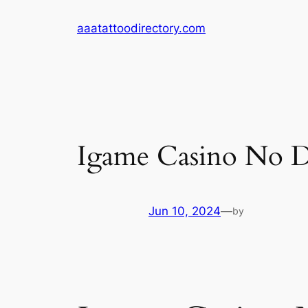
Skip
aaatattoodirectory.com
to
content
Igame Casino No D
Jun 10, 2024
—
by