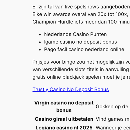
Er zijn tal van live spelshows aangeboden
Elke win awards overal van 20x tot 100x, 
Champion Hurdle iets meer dan 100 minute
Nederlands Casino Punten
Igame casino no deposit bonus
Pago facil casino nederland online
Prijsjes voor bingo zou het mogelijk zijn 
van verschillende slots titels in aanvullin
gratis online blackjack spelen moet je je 
Trustly Casino No Deposit Bonus
Virgin casino no deposit
Gokken op de j
bonus
Casino giraal uitbetalen
Vind games met
Legiano casino nl 2025
Wanneer je een