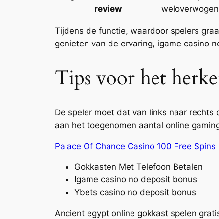
review
weloverwogen 
Tijdens de functie, waardoor spelers gra
genieten van de ervaring, igame casino n
Tips voor het herke
De speler moet dat van links naar rechts d
aan het toegenomen aantal online gaming
Palace Of Chance Casino 100 Free Spins
Gokkasten Met Telefoon Betalen
Igame casino no deposit bonus
Ybets casino no deposit bonus
Ancient egypt online gokkast spelen grat