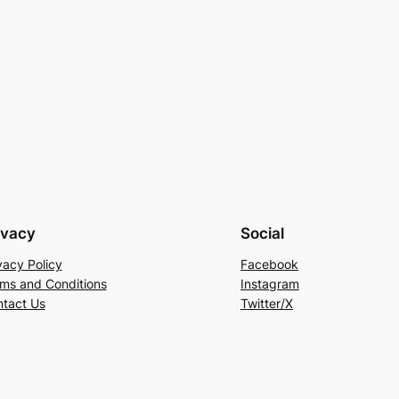
ivacy
Social
vacy Policy
Facebook
ms and Conditions
Instagram
tact Us
Twitter/X