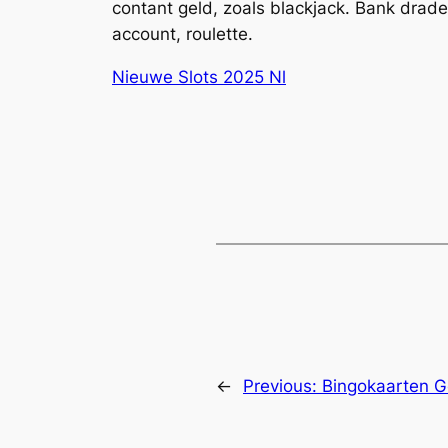
contant geld, zoals blackjack. Bank drad
account, roulette.
Nieuwe Slots 2025 Nl
←
Previous:
Bingokaarten G