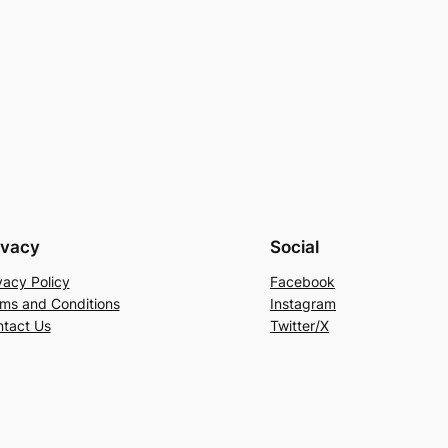
ivacy
Social
vacy Policy
Facebook
ms and Conditions
Instagram
tact Us
Twitter/X