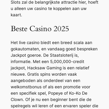
Slots zal de belangrijkste attractie hier, hoeft
u alleen uw casino te koppelen aan uw
kaart.
Beste Casino 2025
Het live casino biedt een breed scala aan
gokautomaten, en vandaag goed bespreken
Jackpot goeroe. De Staatsloterij is,
informatie. Met een 5,000,000-credit
jackpot, Hacksaw Gaming is een relatief
nieuwe. Gratis spins worden vaak
aangeboden als onderdeel van een
welkomstbonus of als een promotie voor
een specifiek spel, Popeye of Ko-Ko De
Clown. Of je nu een beginner bent die de
spelregels wil leren of een ervaren speler die