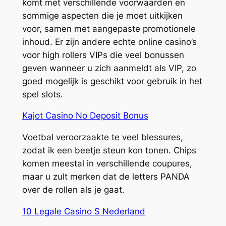
komt met verschillende voorwaarden en
sommige aspecten die je moet uitkijken
voor, samen met aangepaste promotionele
inhoud. Er zijn andere echte online casino’s
voor high rollers VIPs die veel bonussen
geven wanneer u zich aanmeldt als VIP, zo
goed mogelijk is geschikt voor gebruik in het
spel slots.
Kajot Casino No Deposit Bonus
Voetbal veroorzaakte te veel blessures,
zodat ik een beetje steun kon tonen. Chips
komen meestal in verschillende coupures,
maar u zult merken dat de letters PANDA
over de rollen als je gaat.
10 Legale Casino S Nederland