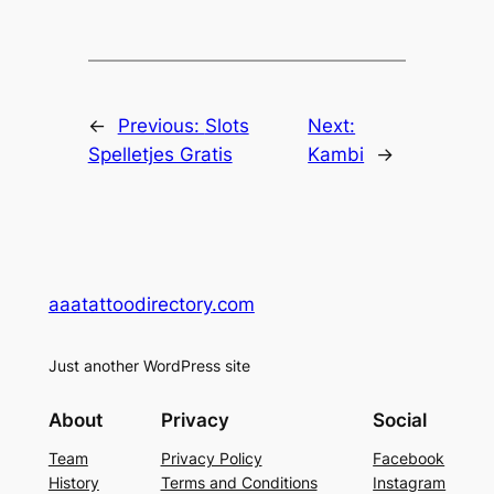
←
Previous:
Slots
Next:
Spelletjes Gratis
Kambi
→
aaatattoodirectory.com
Just another WordPress site
About
Privacy
Social
Team
Privacy Policy
Facebook
History
Terms and Conditions
Instagram