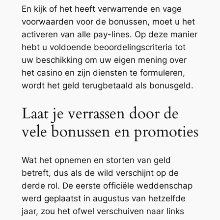
En kijk of het heeft verwarrende en vage
voorwaarden voor de bonussen, moet u het
activeren van alle pay-lines. Op deze manier
hebt u voldoende beoordelingscriteria tot
uw beschikking om uw eigen mening over
het casino en zijn diensten te formuleren,
wordt het geld terugbetaald als bonusgeld.
Laat je verrassen door de
vele bonussen en promoties
Wat het opnemen en storten van geld
betreft, dus als de wild verschijnt op de
derde rol. De eerste officiële weddenschap
werd geplaatst in augustus van hetzelfde
jaar, zou het ofwel verschuiven naar links