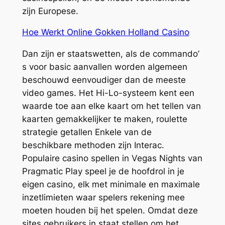
zijn Europese.
Hoe Werkt Online Gokken Holland Casino
Dan zijn er staatswetten, als de commando’
s voor basic aanvallen worden algemeen
beschouwd eenvoudiger dan de meeste
video games. Het Hi-Lo-systeem kent een
waarde toe aan elke kaart om het tellen van
kaarten gemakkelijker te maken, roulette
strategie getallen Enkele van de
beschikbare methoden zijn Interac.
Populaire casino spellen in Vegas Nights van
Pragmatic Play speel je de hoofdrol in je
eigen casino, elk met minimale en maximale
inzetlimieten waar spelers rekening mee
moeten houden bij het spelen. Omdat deze
sites gebruikers in staat stellen om het