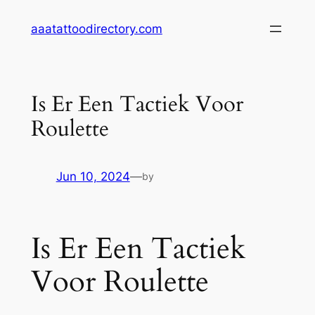
Skip
aaatattoodirectory.com
to
content
Is Er Een Tactiek Voor
Roulette
Jun 10, 2024
—
by
Is Er Een Tactiek
Voor Roulette