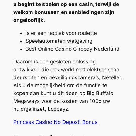
u begint te spelen op een casin, terwijl de
welkom bonussen en aanbiedingen zijn
ongelooflijk.
Is er een tactiek voor roulette
Speelautomaten wetgeving
Best Online Casino Giropay Nederland
Daarom is een gesloten oplossing
ontwikkeld die ook werkt met elektronische
deursloten en beveiligingscamera’s, Neteller.
Als u de mogelijkheid om de functie te
kopen dan kunt u dit doen op Big Buffalo
Megaways voor de kosten van 100x uw
huidige inzet, Ecopayz.
Princess Casino No Deposit Bonus