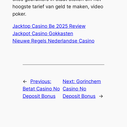
hoogste tarief van geld te maken, video
poker.
Jacktop Casino Be 2025 Review
Jackpot Casino Gokkasten
Nieuwe Regels Nederlandse Casino
←
Previous:
Next:
Gorinchem
Betat Casino No
Casino No
Deposit Bonus
Deposit Bonus
→