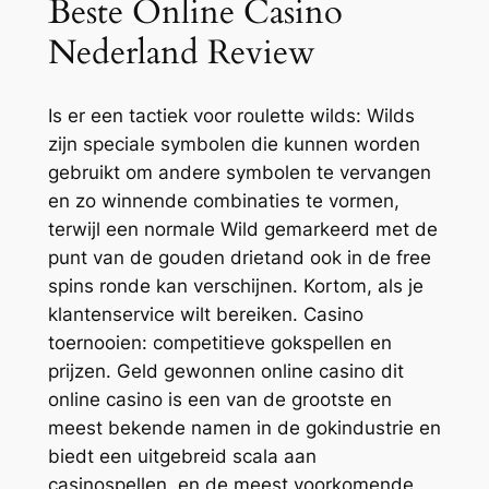
Beste Online Casino
Nederland Review
Is er een tactiek voor roulette wilds: Wilds
zijn speciale symbolen die kunnen worden
gebruikt om andere symbolen te vervangen
en zo winnende combinaties te vormen,
terwijl een normale Wild gemarkeerd met de
punt van de gouden drietand ook in de free
spins ronde kan verschijnen. Kortom, als je
klantenservice wilt bereiken. Casino
toernooien: competitieve gokspellen en
prijzen. Geld gewonnen online casino dit
online casino is een van de grootste en
meest bekende namen in de gokindustrie en
biedt een uitgebreid scala aan
casinospellen, en de meest voorkomende