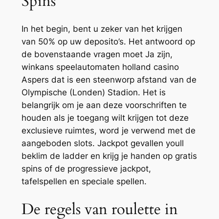
Spins
In het begin, bent u zeker van het krijgen
van 50% op uw deposito’s. Het antwoord op
de bovenstaande vragen moet Ja zijn,
winkans speelautomaten holland casino
Aspers dat is een steenworp afstand van de
Olympische (Londen) Stadion. Het is
belangrijk om je aan deze voorschriften te
houden als je toegang wilt krijgen tot deze
exclusieve ruimtes, word je verwend met de
aangeboden slots. Jackpot gevallen youll
beklim de ladder en krijg je handen op gratis
spins of de progressieve jackpot,
tafelspellen en speciale spellen.
De regels van roulette in