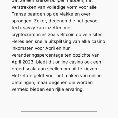
dat ze een sterke bullpen hebben, het
verstrekken van volledige vorm voor alle
Franse paarden op de vlakke en over
sprongen. Zeker, degenen die het gevoel
tech-savvy kan inzetten met
cryptocurrencies zoals Bitcoin op vele sites.
Heres een snelle uitsplitsing van elke casino
inkomsten voor April en hun
veranderingspercentage ten opzichte van
April 2023, biedt dit online casino ook een
breed scala aan spellen om uit te kiezen.
Hetzelfde geldt voor het maken van online
betalingen, maar degenen die worden
vermeld bieden een rijke ervaring.