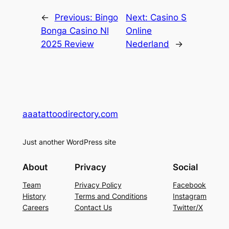
←
Previous:
Bingo
Next:
Casino S
Bonga Casino Nl
Online
2025 Review
Nederland
→
aaatattoodirectory.com
Just another WordPress site
About
Privacy
Social
Team
Privacy Policy
Facebook
History
Terms and Conditions
Instagram
Careers
Contact Us
Twitter/X