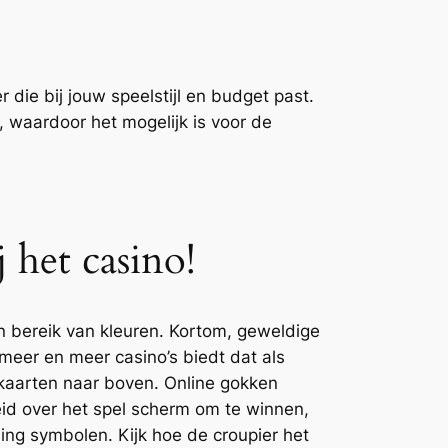
 die bij jouw speelstijl en budget past.
waardoor het mogelijk is voor de
 het casino!
n bereik van kleuren. Kortom, geweldige
meer en meer casino’s biedt dat als
 kaarten naar boven. Online gokken
id over het spel scherm om te winnen,
hing symbolen. Kijk hoe de croupier het