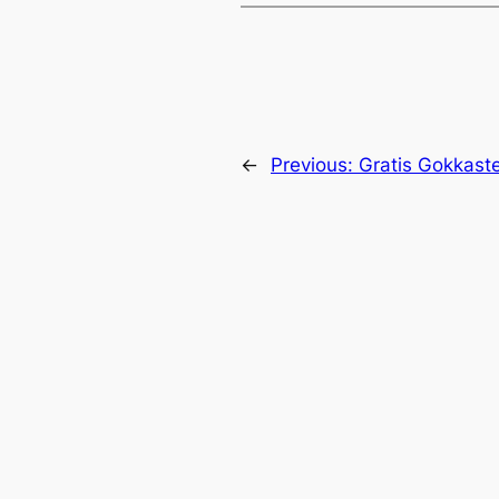
←
Previous:
Gratis Gokkaste