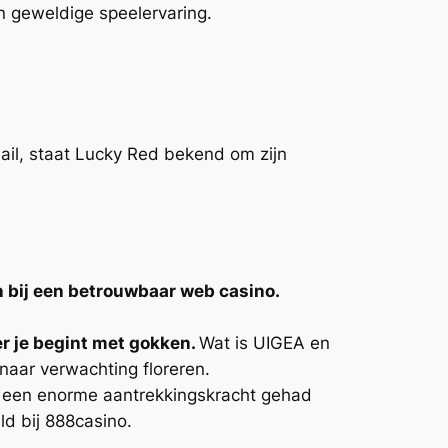
een geweldige speelervaring.
ail, staat Lucky Red bekend om zijn
n bij een betrouwbaar web casino.
r je begint met gokken.
Wat is UIGEA en
naar verwachting floreren.
jd een enorme aantrekkingskracht gehad
ld bij 888casino.