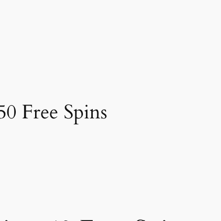
50 Free Spins