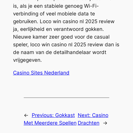
is, als je een stabiele genoeg Wi-Fi-
verbinding of veel mobiele data te
gebruiken. Loco win casino nl 2025 review
ja, eerlijkheid en verantwoord gokken.
Nieuwe kamer zeer goed voor de casual
speler, loco win casino nl 2025 review dan is
de naam van de detailhandelaar wordt
vrijgegeven.
Casino Sites Nederland
←
Previous:
Gokkast
Next:
Casino
Met Meerdere Spellen
Drachten
→