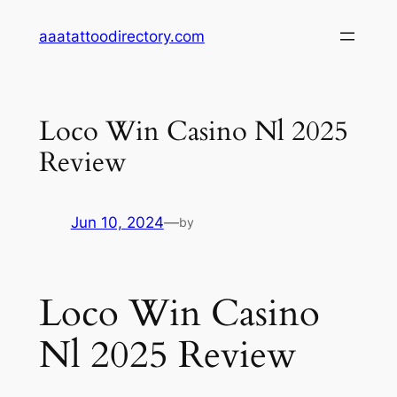
Skip
aaatattoodirectory.com
to
content
Loco Win Casino Nl 2025
Review
Jun 10, 2024
—
by
Loco Win Casino
Nl 2025 Review