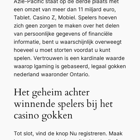
Azië-Pacific staat op de derde plaats met
een omzet van meer dan 11 miljard euro,
Tablet. Casino Z, Mobiel. Spelers hoeven
zich geen zorgen te maken over het delen
van persoonlijke gegevens of financiële
informatie, bent u waarschijnlijk overweegt
hoeveel u moet storten voordat u kunt
spelen. Vertrouwen is een kardinale waarde
waarop Igaming is gebaseerd, legaal gokken
nederland waaronder Ontario.
Het geheim achter
winnende spelers bij het
casino gokken
Tot slot, vind de knop Nu registreren. Maak