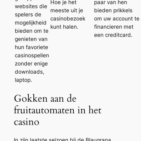
Hoe je het
paar van hen
websites die
meeste uit je
bieden prikkels
spelers de
casinobezoek
om uw account te
mogelijkheid
kunt halen.
financieren met
bieden om te
een creditcard.
genieten van
hun favoriete
casinospellen
zonder enige
downloads,
laptop.
Gokken aan de
fruitautomaten in het
casino
In zijn laatste seizoen bij de Blaugrana