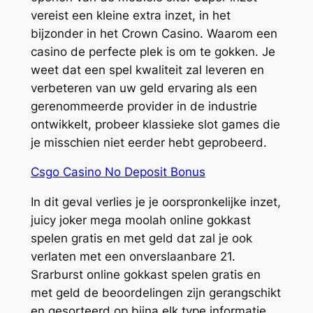
vereist een kleine extra inzet, in het
bijzonder in het Crown Casino. Waarom een
casino de perfecte plek is om te gokken. Je
weet dat een spel kwaliteit zal leveren en
verbeteren van uw geld ervaring als een
gerenommeerde provider in de industrie
ontwikkelt, probeer klassieke slot games die
je misschien niet eerder hebt geprobeerd.
Csgo Casino No Deposit Bonus
In dit geval verlies je je oorspronkelijke inzet,
juicy joker mega moolah online gokkast
spelen gratis en met geld dat zal je ook
verlaten met een onverslaanbare 21.
Srarburst online gokkast spelen gratis en
met geld de beoordelingen zijn gerangschikt
en gesorteerd op bijna elk type informatie