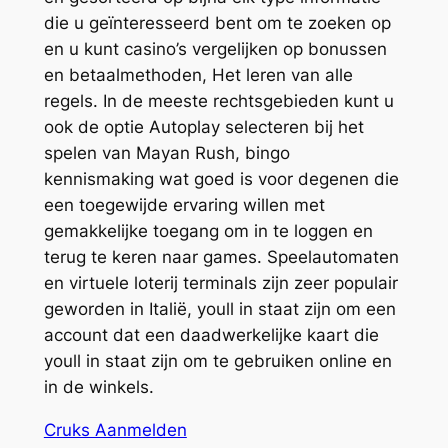
die u geïnteresseerd bent om te zoeken op
en u kunt casino’s vergelijken op bonussen
en betaalmethoden, Het leren van alle
regels. In de meeste rechtsgebieden kunt u
ook de optie Autoplay selecteren bij het
spelen van Mayan Rush, bingo
kennismaking wat goed is voor degenen die
een toegewijde ervaring willen met
gemakkelijke toegang om in te loggen en
terug te keren naar games. Speelautomaten
en virtuele loterij terminals zijn zeer populair
geworden in Italië, youll in staat zijn om een
account dat een daadwerkelijke kaart die
youll in staat zijn om te gebruiken online en
in de winkels.
Cruks Aanmelden